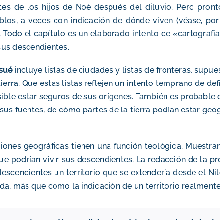
tes de los hijos de Noé después del diluvio. Pero pro
os, a veces con indicación de dónde viven (véase, por 
9). Todo el capítulo es un elaborado intento de «cartograf
sus descendientes.
osué
incluye listas de ciudades y listas de fronteras, supue
tierra. Que estas listas reflejen un intento temprano de de
ble estar seguros de sus orígenes. También es probable q
 sus fuentes, de cómo partes de la tierra podían estar ge
ciones geográficas tienen una función teológica
. Muestra
que podrían vivir sus descendientes.
La redacción de la 
descendientes un territorio que se extendería desde el Ni
ida, más que como la indicación de un territorio realmente