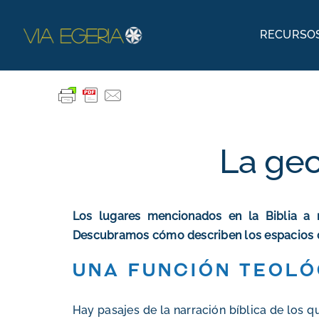
Skip
to
RECURSOS
content
Textos bíblicos
Explorar la Biblia
Antiguo Testamento
La geo
Nuevo Testamento
Podcasts
Los lugares mencionados en la Biblia a 
La Biblia en el Arte
Descubramos cómo describen los espacios dist
Una función teoló
Hay pasajes de la narración bíblica de los 