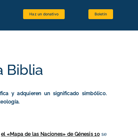
Haz un donativo
Boletín
Espacio estudiantes
Software bíblico
Recursos bibliográficos
 Biblia
Lenguas antiguas
Crítica textual
ca y adquieren un significado simbólico.
La Biblia y el Magisterio
teología.
,
el «Mapa de las Naciones» de Génesis 10
se