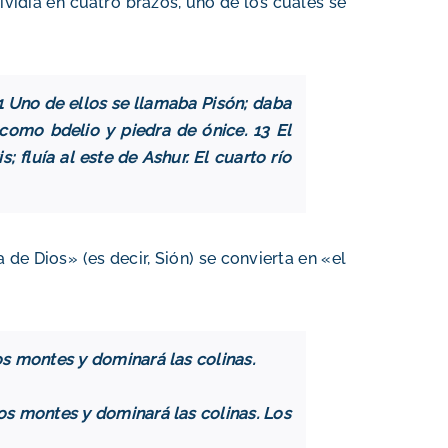
ividía en cuatro brazos, uno de los cuales se
 11 Uno de ellos se llamaba Pisón; daba
 como bdelio y piedra de ónice. 13 El
; fluía al este de Ashur. El cuarto río
de Dios» (es decir, Sión) se convierta en «el
los montes y dominará las colinas.
los montes y dominará las colinas. Los