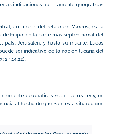
iertas indicaciones abiertamente geográficas
entral, en medio del relato de Marcos, es la
 de Filipo, en la parte más septentrional del
l país, Jerusalén, y hasta su muerte. Lucas
puede ser indicativo de la noción lucana del
 24,14.22).
arentemente geográficas sobre
Jerusalén
y, en
erencia al hecho de que Sión está situado «en
en la ciudad de nuestro Dios, su monte