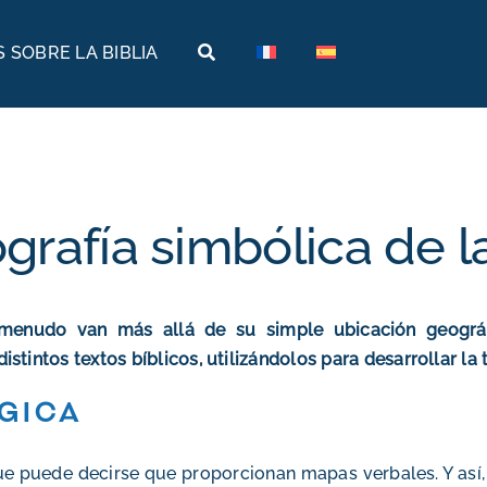
 SOBRE LA BIBLIA
Tierras bíblicas
Viajes bíblicos
Historia
Arabia
Arqueología
Armenia
grafía simbólica de la
Geografía
Egipto
Museos bíblicos
Etiopía
menudo van más allá de su simple ubicación geográfi
Israel
intos textos bíblicos, utilizándolos para desarrollar la 
Jordania
gica
Turquía
que puede decirse que proporcionan mapas verbales. Y así