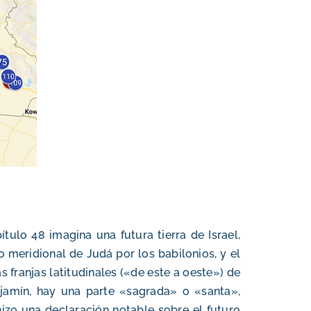
pítulo 48 imagina una futura tierra de Israel,
no meridional de Judá por los babilonios, y el
s franjas latitudinales («de este a oeste») de
enjamín, hay una parte «sagrada» o «santa»,
 hizo una declaración notable sobre el futuro