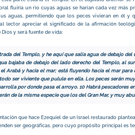
ral fluiría un río cuyas aguas se harían cada vez más pr
us aguas, permitiendo que los peces vivieran en él y qu
al lector apreciar el significado de la afirmación teoló
 Dios y será fuente de vida:
 entrada del Templo, y he aquí que salía agua de debajo de
gua bajaba de debajo del lado derecho del Templo, al sur d
cia el Arabá y hacia el mar; está fluyendo hacia el mar pa
á todo ser viviente que pulule en ella. Los peces serán m
esarrolla por donde pasa el arroyo. 10 Habrá pescadores en
erán de la misma especie que los del Gran Mar, y muy abu
entación que hace Ezequiel de un Israel restaurado plante
enden ser geográficas, pero cuyo propósito principal es t