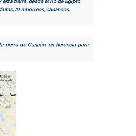
esta tierra, desde el río de Egipto
refaítas, 21 amorreos, cananeos,
 la tierra de Canaán, en herencia para