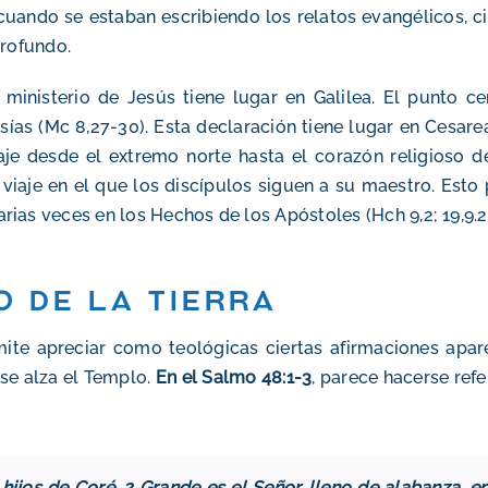
 cuando se estaban escribiendo los relatos evangélicos, c
profundo.
 ministerio de Jesús tiene lugar en Galilea. El punto c
as (Mc 8,27-30). Esta declaración tiene lugar en Cesarea
aje desde el extremo norte hasta el corazón religioso de
iaje en el que los discípulos siguen a su maestro. Esto 
s veces en los Hechos de los Apóstoles (Hch 9,2; 19,9.23;
o de la tierra
rmite apreciar como teológicas ciertas afirmaciones ap
 se alza el Templo
.
En el Salmo 48:1-3
, parece hacerse ref
s hijos de Coré. 2 Grande es el Señor, lleno de alabanza, 