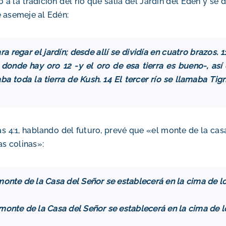
a la tradición del río que salía del Jardín del Edén y se d
e asemeje al Edén:
ara regar el jardín; desde allí se dividía en cuatro brazos.
, donde hay oro 12 -y el oro de esa tierra es bueno-, así
 toda la tierra de Kush. 14 El tercer río se llamaba Tigris
s 4:1, hablando del futuro, prevé que «el monte de la casa 
as colinas»:
l monte de la Casa del Señor se establecerá en la cima de 
l monte de la Casa del Señor se establecerá en la cima de 