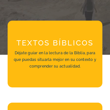
TEXTOS BÍBLICOS
TEXTOS BÍBLICOS
Explorar la Biblia
Antiguo Testamento
Déjate guiar en la lectura de la Biblia, para
Nuevo Testamento
que puedas situarla mejor en su contexto y
Rezar con la Biblia
Podcasts
comprender su actualidad.
La Biblia en el Arte