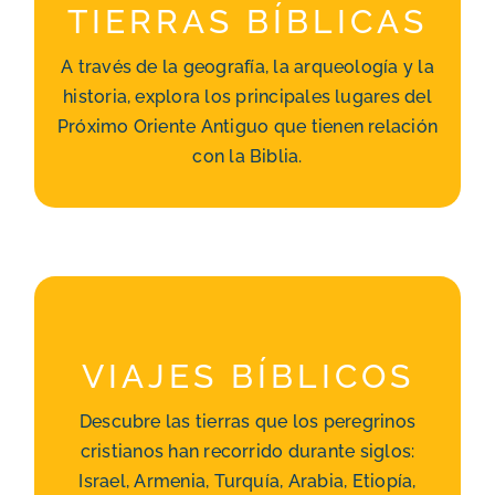
TIERRAS BÍBLICAS
TIERRAS BÍBLICAS
Historia
A través de la geografía, la arqueología y la
Arqueología
historia, explora los principales lugares del
Geografía
Próximo Oriente Antiguo que tienen relación
Museos bíblicos
con la Biblia.
VIAJES BÍBLICOS
En Arabia
VIAJES BÍBLICOS
En Armenia
Descubre las tierras que los peregrinos
En Egipto
cristianos han recorrido durante siglos:
En Etiopía
Israel, Armenia, Turquía, Arabia, Etiopía,
En Israel