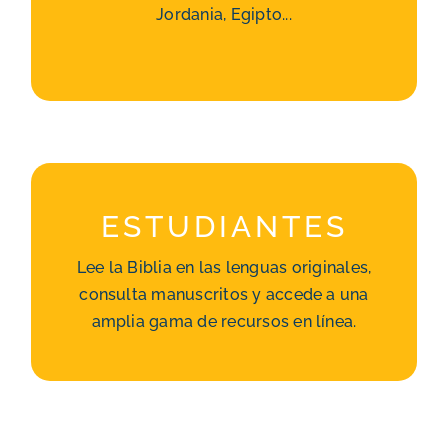
Jordania, Egipto...
En Jordania
En Turquía
ESTUDIANTES
ESTUDIANTES
Programas
Lee la Biblia en las lenguas originales,
Recursos bibliográficos
consulta manuscritos y accede a una
Lenguas antiguas
amplia gama de recursos en línea.
Biblia y Magisterio