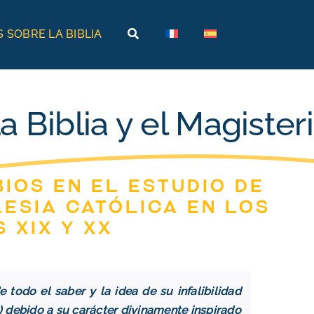
 SOBRE LA BIBLIA
Tierras bíblicas
Viajes bíblicos
Historia
Arabia
a Biblia y el Magister
Arqueología
Armenia
Geografía
Egipto
ios en el estudio de
Museos bíblicos
Etiopía
lesia católica en los
Israel
 XIX y XX
Jordania
Turquía
e todo el saber y la idea de su infalibilidad
) debido a su carácter divinamente inspirado