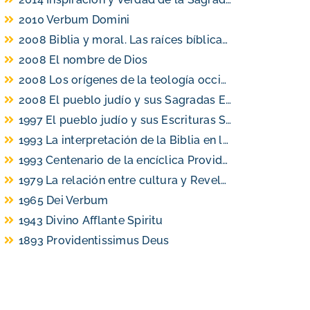
2010 Verbum Domini
2008 Biblia y moral. Las raíces bíblicas de la acción cristiana
2008 El nombre de Dios
2008 Los orígenes de la teología occidental y las raíces de la cultura europea
2008 El pueblo judío y sus Sagradas Escrituras en la Biblia cristiana
1997
El pueblo judío y sus Escrituras Sagradas en la Biblia cristiana
1993 La interpretación de la Biblia en la Iglesia
1993 Centenario de la encíclica Providentissimus Deus y cincuentenario de la encíclica Divino Afflante Spiritu
1979 La relación entre cultura y Revelación en los estudios bíblicos
1965 Dei Verbum
1943 Divino Afflante Spiritu
1893 Providentissimus Deus