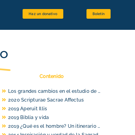
Haz un donativo
Boletín
Espacio estudiantes
Software bíblico
io
Recursos bibliográficos
Lenguas antiguas
Contenido
Crítica textual
Los grandes cambios en el estudio de la Biblia en la Iglesia católica en los siglos XIX y XX
La Biblia y el Magisterio
2020 Scripturae Sacrae Affectus
2019 Aperuit Illis
2019 Biblia y vida
2019 ¿Qué es el hombre? Un itinerario de antropología bíblica
2014 Inspiración y verdad de la Sagrada Escritura