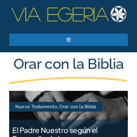
Skip
to
content
Toggle
Navigation
Recursos
Orar con la Biblia
Quiero apoyar
SEARCH
FOR:
Suscríbase a nuestro boletín
Nuevo Testamento
,
Orar con la Biblia
El Padre Nuestro según el