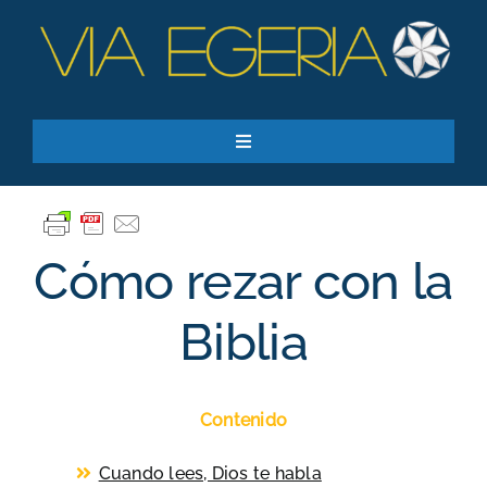
Skip
to
content
Toggle
Navigation
Recursos
Quiero apoyar
Cómo rezar con la
SEARCH
FOR:
Biblia
Suscríbase a nuestro boletín
Contenido
Cuando lees, Dios te habla