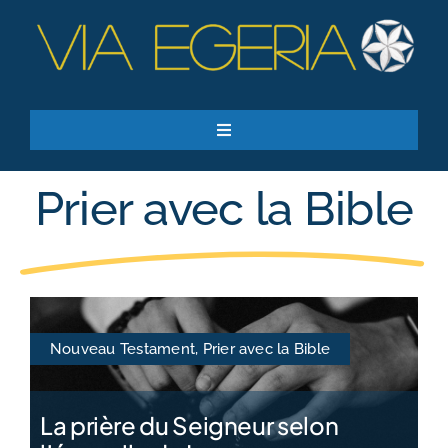
Passer
au
contenu
Toggle
Navigation
Accueil
Prier avec la Bible
Ressources
Qui sommes-nous ?
Je donne
RECHERCHER:
Nouveau Testament
,
Prier avec la Bible
S’inscrire à la newsletter
La prière du Seigneur selon