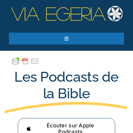
Passer
au
contenu
Toggle
Navigation
Accueil
Ressources
Les Podcasts de
Qui sommes-nous ?
Je donne
la Bible
RECHERCHER:
S’inscrire à la newsletter
Écouter sur Apple
Podcasts