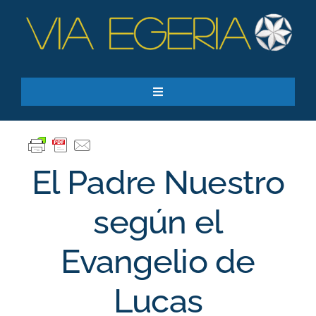
Skip
to
content
Toggle
Navigation
Recursos
Quiero apoyar
El Padre Nuestro
SEARCH
FOR:
según el
Suscríbase a nuestro boletín
Evangelio de
Lucas