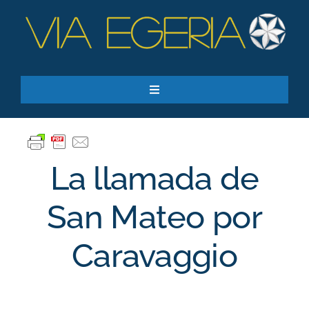
Skip
to
content
Toggle
Navigation
Recursos
Quiero apoyar
La llamada de
SEARCH
FOR:
San Mateo por
Suscríbase a nuestro boletín
Caravaggio