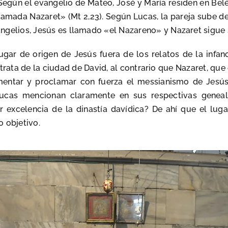
Según el evangelio de Mateo, José y María residen en Belé
amada Nazaret» (Mt 2,23). Según Lucas, la pareja sube de
evangelios, Jesús es llamado «el Nazareno» y Nazaret sigu
ar de origen de Jesús fuera de los relatos de la infanc
 trata de la ciudad de David, al contrario que Nazaret, q
gumentar y proclamar con fuerza el messianismo de Jesú
ucas mencionan claramente en sus respectivas geneal
r excelencia de la dinastía davídica? De ahí que el lu
o objetivo.