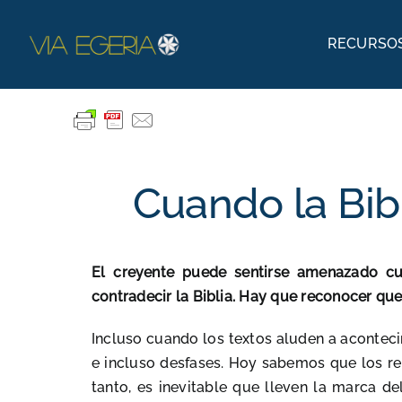
Skip
to
RECURSOS
content
Textos bíblicos
Explorar la Biblia
Antiguo Testamento
Cuando la Bibl
Nuevo Testamento
Podcasts
El creyente puede sentirse amenazado cu
La Biblia en el Arte
contradecir la Biblia. Hay que reconocer que 
Incluso cuando los textos aluden a aconteci
e incluso desfases. Hoy sabemos que los re
tanto, es inevitable que lleven la marca de