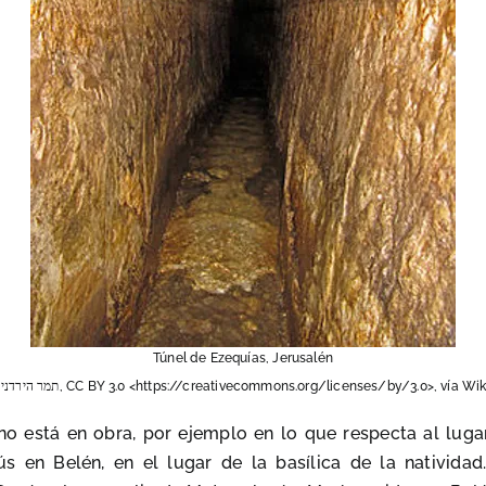
Túnel de Ezequías, Jerusalén
Tamar Hayardeni תמר הירדני, CC BY 3.0 <https://creativecommons.org/licenses/by/3.0>,
 está en obra, por ejemplo en lo que respecta al lugar 
ús en Belén, en el lugar de la basílica de la nativida