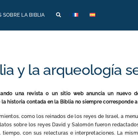
 SOBRE LA BIBLIA
Tierras bíblicas
Viajes bíblicos
Historia
Arabia
Arqueología
Armenia
ia y la arqueología 
Geografía
Egipto
Museos bíblicos
Etiopía
ando una revista o un sitio web anuncia un nuevo d
Israel
la historia contada en la Biblia no siempre corresponde a 
Jordania
mientos, como los reinados de los reyes de Israel, a men
latos sobre los reyes David y Salomón fueron redactados 
Turquía
l tiempo, con sus relecturas e interpretaciones. La mis