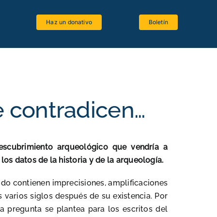
Haz un donativo
Boletín
Espacio estudiantes
Software bíblico
Recursos bibliográficos
se contradicen…
Lenguas antiguas
Crítica textual
escubrimiento arqueológico que vendría a
La Biblia y el Magisterio
los datos de la historia y de la arqueología.
udo contienen imprecisiones, amplificaciones
varios siglos después de su existencia. Por
ma pregunta se plantea para los escritos del