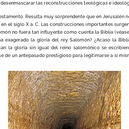
er desenmascarar las reconstrucciones teológicas e ideoló
stamento. Resulta muy sorprendente que en Jerusalén no
en el siglo X a. C. Las construcciones importantes surge
Salomón no fuera tan influyente como cuenta la Biblia (véas
ha exagerado la gloria del rey Salomón? ¿Acaso la Bibl
an la gloria sin igual del reino salomónico se escrib
e de un antepasado prestigioso para legitimarse a sí misma