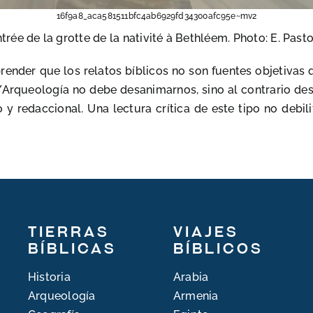
16f9a8_aca581511bfc4ab6929fd34300afc95e~mv2
trée de la grotte de la nativité à Bethléem. Photo: E. Past
ender que los relatos bíblicos no son fuentes objetivas q
a/Arqueología no debe desanimarnos, sino al contrario de
 y redaccional. Una lectura crítica de este tipo no debili
Tierras
Viajes
bíblicas
bíblicos
Historia
Arabia
Arqueología
Armenia