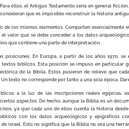
Para ellos, el Antiguo Testamento sería en general ficción,
nsideran que es imposible reconstruir la historia antigua d
rtir de los mismos elementos. Comparten esencialmente 
 el valor que se debe conceder a los datos arqueológic
ino que contiene una parte de interpretación.
as posiciones. En Europa, a partir de los años 1970, s
s textos bíblicos. Esta posición se impuso en particular 
istórica de la Biblia. Estos pusieron de relieve que cad
. Un texto no corresponde por tanto a una sola época. Da
blicos a la luz de las inscripciones reales egipcias, as
ciertos aspectos. De hecho, aunque la Biblia es un docum
vecinos, ya que cada uno de ellos cuenta la historia desd
bíblicos con los datos arqueológicos y epigráficos con
de Israel. Esto no significa que la Biblia no sea una herram