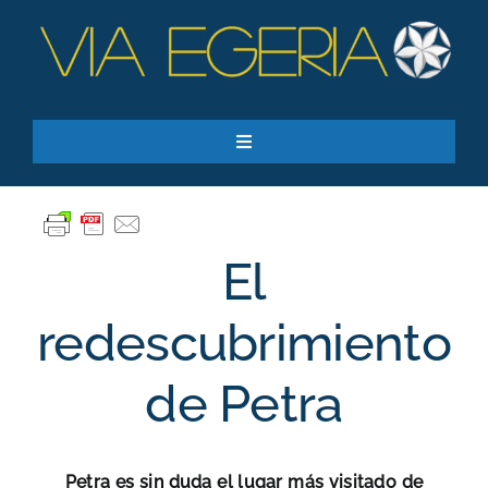
Skip
to
content
Toggle
Navigation
Recursos
Quiero apoyar
El
SEARCH
FOR:
redescubrimiento
Suscríbase a nuestro boletín
de Petra
Petra es sin duda el lugar más visitado de