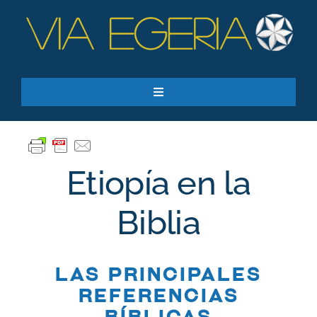
Skip
to
content
Toggle
Navigation
Recursos
Quiero apoyar
Etiopía en la
SEARCH
FOR:
Biblia
Suscríbase a nuestro boletín
Las principales
referencias
bíblicas