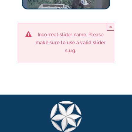
×
Incorrect slider name. Please
make sure to use a valid slider
slug.