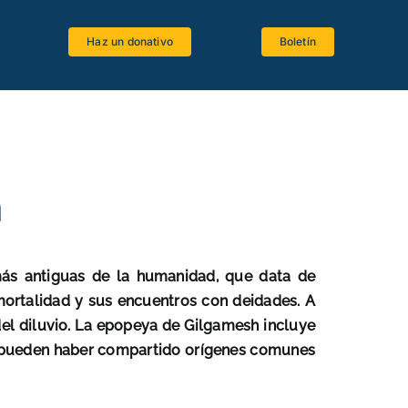
Haz un donativo
Boletín
Espacio estudiantes
Software bíblico
Recursos bibliográficos
h
Lenguas antiguas
Crítica textual
más antiguas de la humanidad, que data de
La Biblia y el Magisterio
nmortalidad y sus encuentros con deidades.
A
 del diluvio. La epopeya de Gilgamesh incluye
tos pueden haber compartido orígenes comunes