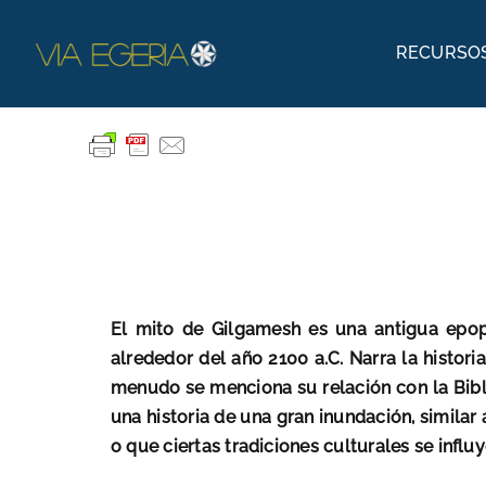
Skip
to
RECURSOS
content
Textos bíblicos
Explorar la Biblia
Antiguo Testamento
Nuevo Testamento
Podcasts
El mito de Gilgamesh es una antigua epop
La Biblia en el Arte
alrededor del año 2100 a.C. Narra la histor
menudo se menciona su relación con la Biblia
una historia de una gran inundación, simila
o que ciertas tradiciones culturales se infl