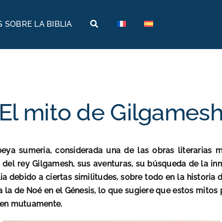
 SOBRE LA BIBLIA
Tierras bíblicas
Viajes bíblicos
Historia
Arabia
Arqueología
Armenia
El mito de Gilgames
Geografía
Egipto
Museos bíblicos
Etiopía
eya sumeria, considerada una de las obras literarias 
Israel
ia del rey Gilgamesh, sus aventuras, su búsqueda de la i
 debido a ciertas similitudes, sobre todo en la historia
Jordania
r a la de Noé en el Génesis, lo que sugiere que estos mi
uyen mutuamente.
Turquía