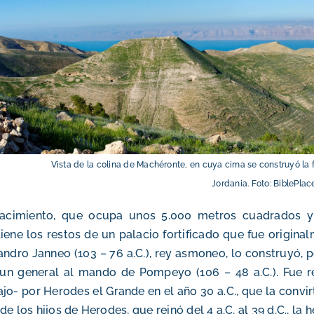
Vista de la colina de Machéronte, en cuya cima se construyó la f
Jordania. Foto: BiblePlac
yacimiento, que ocupa unos 5.000 metros cuadrados y 
iene los restos de un palacio fortificado que fue origi
andro Janneo (103 – 76 a.C.), rey asmoneo, lo construyó, pe
un general al mando de Pompeyo (106 – 48 a.C.). Fue r
jo- por Herodes el Grande en el año 30 a.C., que la convir
de los hijos de Herodes, que reinó del 4 a.C. al 39 d.C., la 