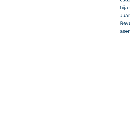
hija
Juan
Revu
asen