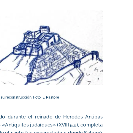
 su reconstrucción.
Foto: E. Pastore
tado durante el reinado de Herodes Antipas
 «Antiquités judaïques» (XVIII 5.2), completa
de el santo fue encarcelado y donde Salomé,