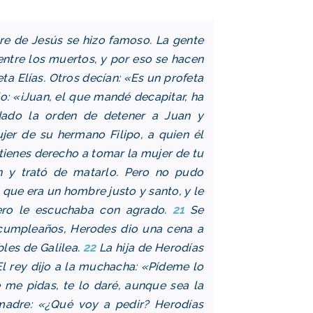
re de Jesús se hizo famoso. La gente
 entre los muertos, y por eso se hacen
ta Elías. Otros decían: «Es un profeta
jo: «¡Juan, el que mandé decapitar, ha
dado la orden de detener a Juan y
jer de su hermano Filipo, a quien él
 tienes derecho a tomar la mujer de tu
 y trató de matarlo. Pero no pudo
que era un hombre justo y santo, y le
ero le escuchaba con agrado.
21
Se
 cumpleaños, Herodes dio una cena a
bles de Galilea.
22
La hija de Herodías
 El rey dijo a la muchacha: «Pídeme lo
 me pidas, te lo daré, aunque sea la
madre: «¿Qué voy a pedir? Herodías