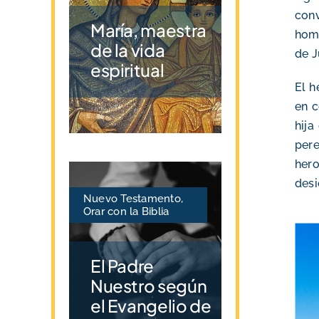
conv
María, maestra
homb
de la vida
de J
espiritual
El h
en c
hija
per
hero
desi
Nuevo Testamento
,
Orar con la Biblia
El Padre
Nuestro según
el Evangelio de