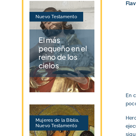
Flav
Nuevo Testamento
El más
pequeño en el
reino de los
cielos
En c
poco
Her
Mujeres de la Biblia
,
Nuevo Testamento
ejec
sigu