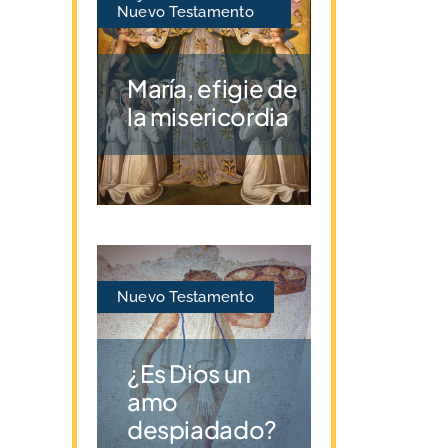
Nuevo Testamento
María, efigie de
la misericordia
Nuevo Testamento
¿Es Dios un
amo
despiadado?