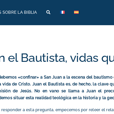
 SOBRE LA BIBLIA
Tierras bíblicas
Viajes bíblicos
Historia
Arabia
Arqueología
Armenia
n el Bautista, vidas q
Geografía
Egipto
Museos bíblicos
Etiopía
ebemos «confinar» a San Juan a la escena del bautismo e
Israel
a vida de Cristo. Juan el Bautista es, de hecho, la clave
misión de Jesús. No en vano se llama a Juan el precur
Jordania
emos situar esta realidad teológica en la historia y la ge
Turquía
 responder a esta pregunta, empecemos por releer el relat