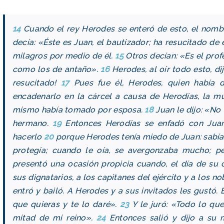
14
Cuando el rey Herodes se enteró de esto, el nomb
decía: «Éste es Juan, el bautizador; ha resucitado de
milagros por medio de él.
15
Otros decían: «Es el profe
como los de antaño».
16
Herodes, al oír todo esto, di
resucitado!
17
Pues fue él, Herodes, quien había 
encadenarlo en la cárcel a causa de Herodías, la mu
mismo había tomado por esposa.
18
Juan le dijo: «No
hermano.
19
Entonces Herodías se enfadó con Juan
hacerlo
20
porque Herodes tenía miedo de Juan: sabía 
protegía; cuando le oía, se avergonzaba mucho; p
presentó una ocasión propicia cuando, el día de su
sus dignatarios, a los capitanes del ejército y a los no
entró y bailó. A Herodes y a sus invitados les gustó.
que quieras y te lo daré».
23
Y le juró: «Todo lo que
mitad de mi reino».
24
Entonces salió y dijo a su 