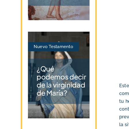
Nuevo Testamento
¿Qué
podemos decir
de la virginidad
Este
de María?
co
tu h
con
prev
la s