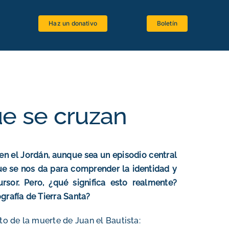
Haz un donativo
Boletín
Espacio estudiantes
Software bíblico
Recursos bibliográficos
ue se cruzan
Lenguas antiguas
Crítica textual
n el Jordán, aunque sea un episodio central
La Biblia y el Magisterio
 que se nos da para comprender la identidad y
sor. Pero, ¿qué significa esto realmente?
ografía de Tierra Santa?
o de la muerte de Juan el Bautista: