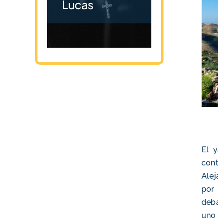
Lucas
El 
cont
Alej
por 
deba
uno 