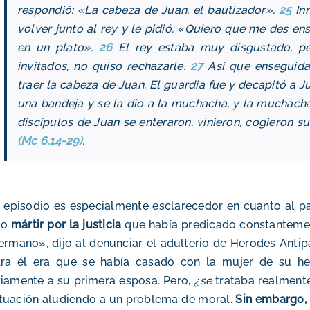
respondió: «La cabeza de Juan, el bautizador».
25
Inm
volver junto al rey y le pidió: «Quiero que me des en
en un plato».
26
El rey estaba muy disgustado, pe
invitados, no quiso rechazarle.
27
Así que enseguida
traer la cabeza de Juan. El guardia fue y decapitó a J
una bandeja y se la dio a la muchacha, y la muchacha
discípulos de Juan se enteraron, vinieron, cogieron s
(Mc 6,14-29)
.
 episodio es especialmente esclarecedor en cuanto al pa
mo
mártir por la justicia
que había predicado constantemen
ermano», dijo al denunciar el adulterio de Herodes Antip
tra él era que se había casado con la mujer de su he
iamente a su primera esposa. Pero,
¿se
trataba realment
ituación aludiendo a un problema de moral.
Sin embargo, 