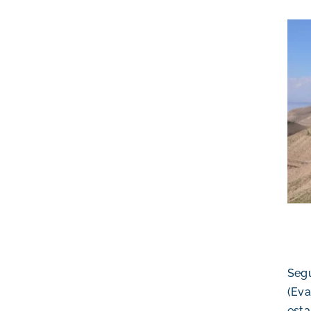
Segú
(Eva
esta