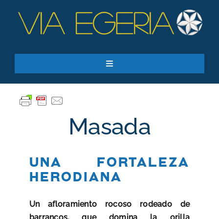
Skip
to
content
Toggle
Navigation
Recursos
Quiero apoyar
Masada
SEARCH
FOR:
Suscríbase a nuestro boletín
Una fortaleza
herodiana
Un afloramiento rocoso rodeado de
barrancos, que domina la orilla