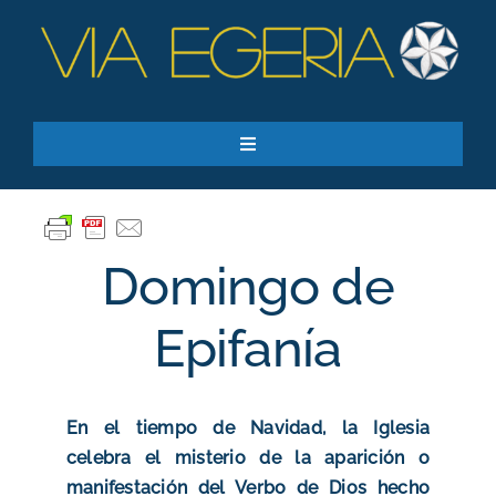
Skip
to
content
Toggle
Navigation
Recursos
Quiero apoyar
Domingo de
SEARCH
FOR:
Epifanía
Suscríbase a nuestro boletín
En el tiempo de Navidad, la Iglesia
celebra el misterio de la aparición o
manifestación del Verbo de Dios hecho