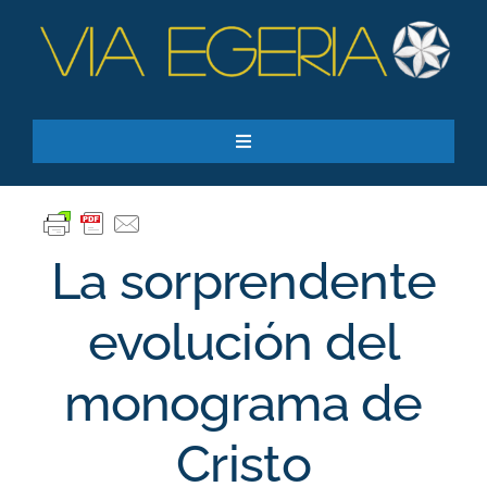
Skip
to
content
Toggle
Navigation
Recursos
Quiero apoyar
La sorprendente
SEARCH
FOR:
evolución del
Suscríbase a nuestro boletín
monograma de
Cristo