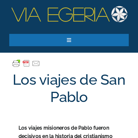
Skip
to
content
Toggle
Navigation
Recursos
Quiero apoyar
Los viajes de San
SEARCH
FOR:
Pablo
Suscríbase a nuestro boletín
Los viajes misioneros de Pablo fueron
decisivos en la historia del cristianismo