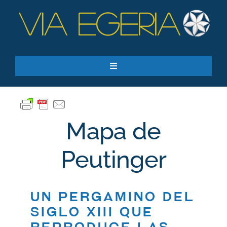
Skip
to
content
Toggle
Navigation
Recursos
Quiero apoyar
Mapa de
SEARCH
FOR:
Peutinger
Suscríbase a nuestro boletín
Un pergamino del
siglo XIII que
reproduce las