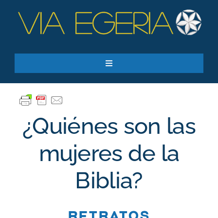
Skip
to
content
Toggle
Navigation
Recursos
Quiero apoyar
¿Quiénes son las
SEARCH
FOR:
mujeres de la
Suscríbase a nuestro boletín
Biblia?
Retratos