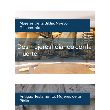
Mujeres de la Biblia
,
Nuevo
Testamento
Dos mujeres lidiando con la
muerte
Antiguo Testamento
,
Mujeres de la
Biblia