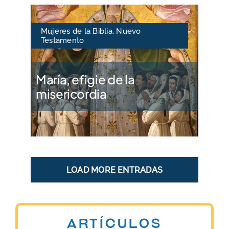
Mujeres de la Biblia
,
Nuevo
Testamento
María, efigie de la
misericordia
LOAD MORE ENTRADAS
Artículos