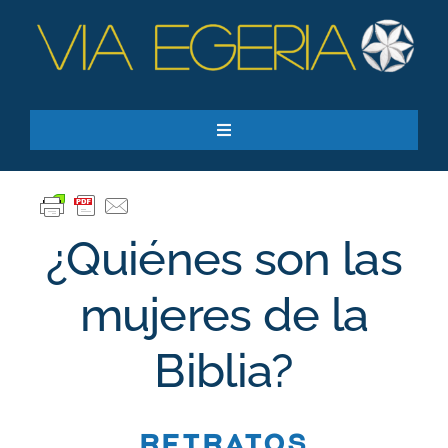
Skip
to
content
Toggle
Navigation
Recursos
Quiero apoyar
¿Quiénes son las
SEARCH
FOR:
mujeres de la
Suscríbase a nuestro boletín
Biblia?
Retratos