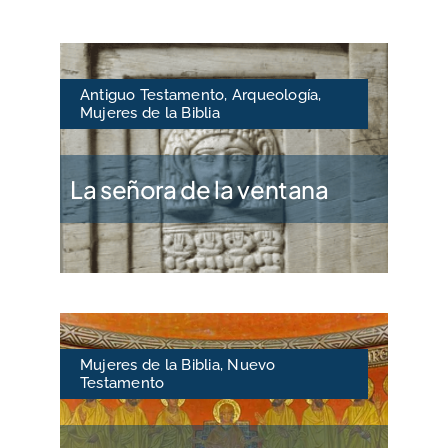
Antiguo Testamento
,
Arqueología
,
Mujeres de la Biblia
La señora de la ventana
Mujeres de la Biblia
,
Nuevo
Testamento