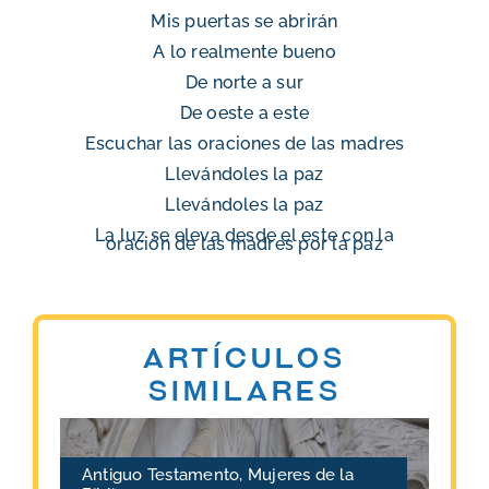
Mis puertas se abrirán
A lo realmente bueno
De norte a sur
De oeste a este
Escuchar las oraciones de las madres
Llevándoles la paz
Llevándoles la paz
La luz se eleva desde el este con la
oración de las madres por la paz
Artículos
similares
Antiguo Testamento
,
Mujeres de la