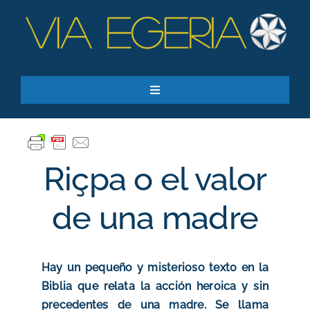
Skip
to
content
Toggle
Navigation
Recursos
Quiero apoyar
Riçpa o el valor
SEARCH
FOR:
de una madre
Suscríbase a nuestro boletín
Hay un pequeño y misterioso texto en la
Biblia que relata la acción heroica y sin
precedentes de una madre. Se llama