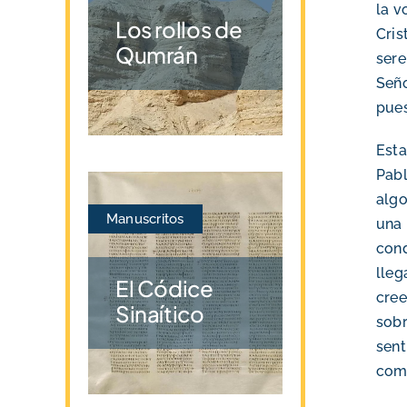
la v
Los rollos de
Cris
Qumrán
sere
Seño
pues
Esta
Pabl
algo
Manuscritos
una
cond
lleg
El Códice
cree
Sinaítico
sobr
sen
comp