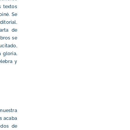
s textos
oinè
. Se
itorial,
arta de
ibros se
citado,
 gloria,
elebra y
 muestra
ús acaba
idos de