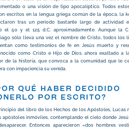
mentado o una visión de tipo apocalíptico. Todos esto
on escritos en la lengua griega común de la época,
la k
ctaron tras un periodo bastante largo de actividad ed
re el 50 y el 125 d.C. aproximadamente. Aunque la C
iago sólo lleva una vez el nombre de Cristo, todos los l
sentan como testimonios de fe en Jesús muerto y resu
nocido como Cristo e Hijo de Dios, ahora exaltado a la
r de la historia, que convoca a la comunidad que le c
ra con impaciencia su venida.
Por qué haber decidido
onerlo por escrito?
rincipio del libro de los Hechos de los Apóstoles, Lucas
s apóstoles inmóviles, contemplando el cielo donde Jes
desaparecer. Entonces aparecieron «dos hombres vest