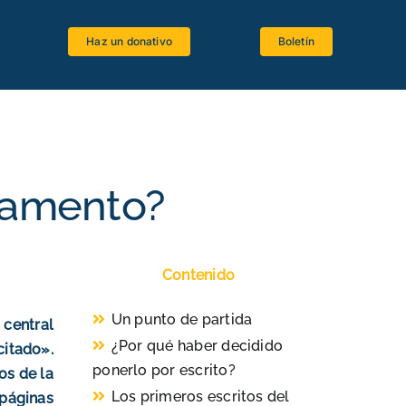
Haz un donativo
Boletín
Espacio estudiantes
Software bíblico
Recursos bibliográficos
stamento?
Lenguas antiguas
Crítica textual
Contenido
La Biblia y el Magisterio
Un punto de partida
 central
¿Por qué haber decidido
citado».
ponerlo por escrito?
os de la
Los primeros escritos del
 páginas