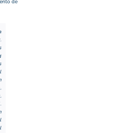
mento de
a
.
s
4
s
l
n
,
,
.
n
l
l