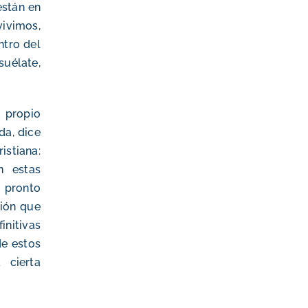
están en
vivimos,
ntro del
suélate,
l propio
da, dice
stiana:
n estas
e pronto
ción que
initivas
de estos
 cierta