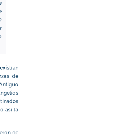
e
e
0
s
a
existían
anzas de
 Antiguo
ngelios
tinados
o así la
ieron de