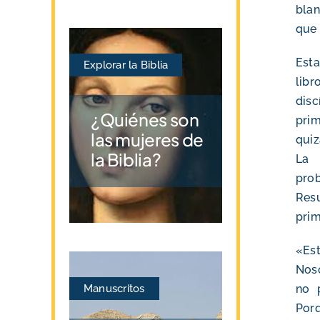
blan
que 
Est
Explorar la Biblia
libr
dis
¿Quiénes son
prim
las mujeres de
quiz
la Biblia?
La 
pro
Resu
prim
«Est
Noso
Manuscritos
no 
Porq