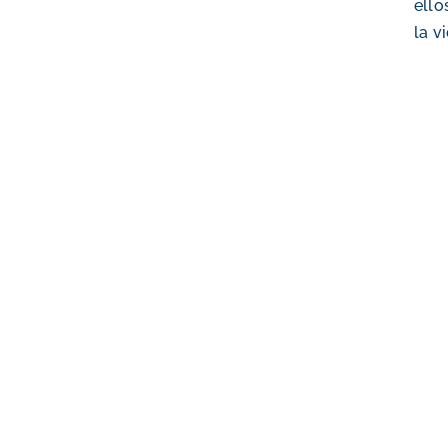
ello
la v