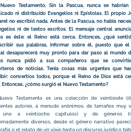
 Nuevo Testamento.
Sin la Pascua, nunca se habrían e
icado ni distribuido Evangelios ni Epístolas. El propio 
ret no escribió nada. Antes de la Pascua, no había nece
gelios ni de textos escritos.
El mensaje central anunci
s es éste: el Reino está cerca. Entonces, ¿qué sentid
scribir sus palabras, informar sobre él, puesto que e
ual desaparecerá muy pronto para dar paso al mundo d
ús nunca pidió a sus compañeros que se convirti
orteros de noticias. Tenía cosas más urgentes que ha
ibir: convertíos todos, porque el Reino de Dios está c
). Entonces, ¿cómo surgió el Nuevo Testamento?
Nuevo Testamento es una colección de veintisiete li
erentes autores, a menudo anónimos, de tamaños muy v
 uno a veintiocho capítulos) y de géneros lite
emadamente diversos, desde el género narrativo pareci
rafía o el relato de un viaje hasta un discurso jurídico há