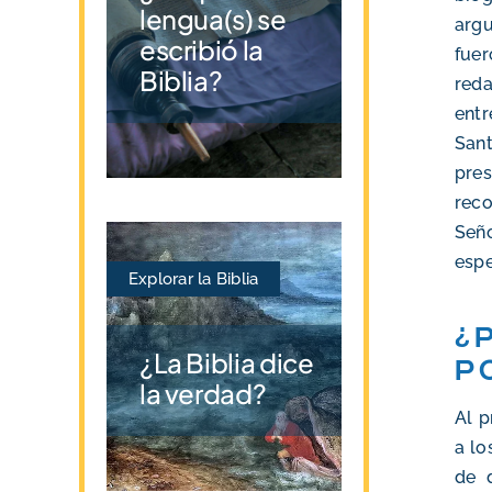
lengua(s) se
argu
escribió la
fuer
Biblia?
reda
ent
Sant
pre
reco
Seño
espe
Explorar la Biblia
¿
¿La Biblia dice
p
la verdad?
Al p
a lo
de 