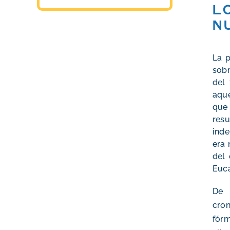
L
N
La p
sobr
del
aque
que 
res
inde
era 
del 
Euca
De 
cron
fór