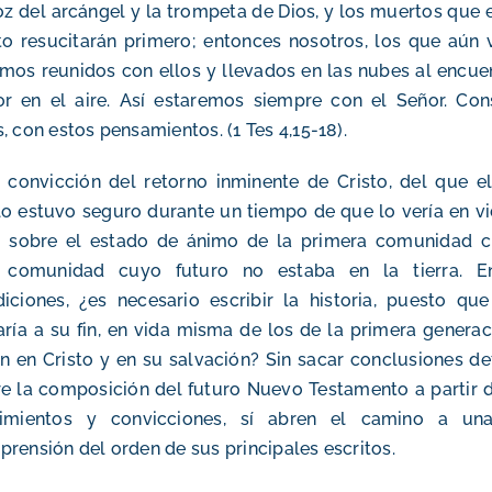
oz del arcángel y la trompeta de Dios, y los muertos que 
to resucitarán primero; entonces nosotros, los que aún 
mos reunidos con ellos y llevados en las nubes al encue
r en el aire. Así estaremos siempre con el Señor. Con
, con estos pensamientos. (1 Tes 4,15-18).
 convicción del retorno inminente de Cristo, del que e
o estuvo seguro durante un tiempo de que lo vería en vi
 sobre el estado de ánimo de la primera comunidad cri
 comunidad cuyo futuro no estaba en la tierra. E
iciones, ¿es necesario escribir la historia, puesto qu
aría a su fin, en vida misma de los de la primera genera
n en Cristo y en su salvación? Sin sacar conclusiones def
e la composición del futuro Nuevo Testamento a partir 
timientos y convicciones, sí abren el camino a una
rensión del orden de sus principales escritos.