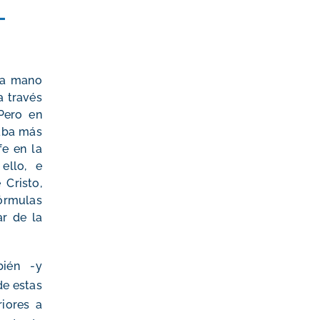
l
era mano
a través
Pero en
taba más
fe en la
ello, e
 Cristo,
fórmulas
ar de la
bién -y
de estas
iores a