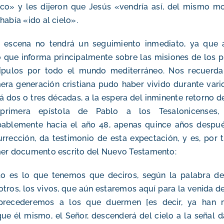
co» y les dijeron que Jesús «vendría así, del mismo m
había «ido al cielo».
a escena no tendrá un seguimiento inmediato, ya que 
o que informa principalmente sobre las misiones de los 
cípulos por todo el mundo mediterráneo. Nos recuerda
era generación cristiana pudo haber vivido durante vari
á dos o tres décadas, a la espera del inminente retorno de
primera epístola de Pablo a los Tesalonicenses, 
bablemente hacia el año 48, apenas quince años despué
rrección, da testimonio de esta expectación, y es, por t
er documento escrito del Nuevo Testamento:
o es lo que tenemos que deciros, según la palabra del
tros, los vivos, que aún estaremos aquí para la venida de
precederemos a los que duermen [es decir, ya han m
ue él mismo, el Señor, descenderá del cielo a la señal 