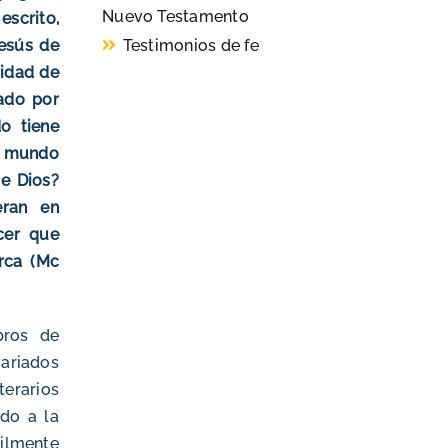
Nuevo Testamento
scrito,
Jesús de
Testimonios de fe
sidad de
ado por
o tiene
l mundo
e Dios?
eran en
cer que
erca (Mc
bros de
ariados
rarios
do a la
bilmente