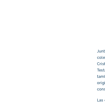
Junt
col
Cris
Tes
tam
orig
cons
Las 