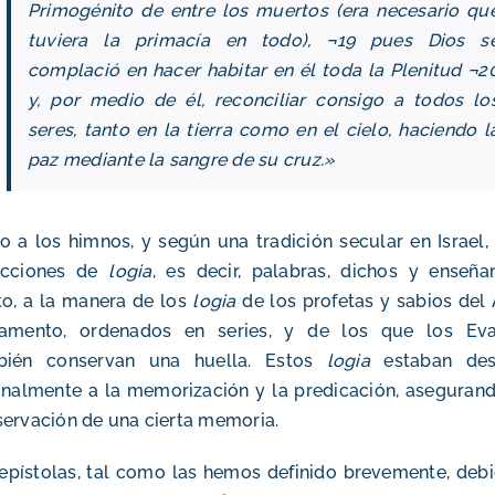
Primogénito de entre los muertos (era necesario qu
tuviera la primacía en todo), ¬19 pues Dios s
complació en hacer habitar en él toda la Plenitud ¬2
y, por medio de él, reconciliar consigo a todos lo
seres, tanto en la tierra como en el cielo, haciendo l
paz mediante la sangre de su cruz.»
o a los himnos, y según una tradición secular en Israel, 
ecciones de
logia
, es decir, palabras, dichos y enseñ
to, a la manera de los
logia
de los profetas y sabios del
tamento, ordenados en series, y de los que los Eva
bién conservan una huella. Estos
logia
estaban des
inalmente a la memorización y la predicación, asegurand
ervación de una cierta memoria.
epístolas, tal como las hemos definido brevemente, deb