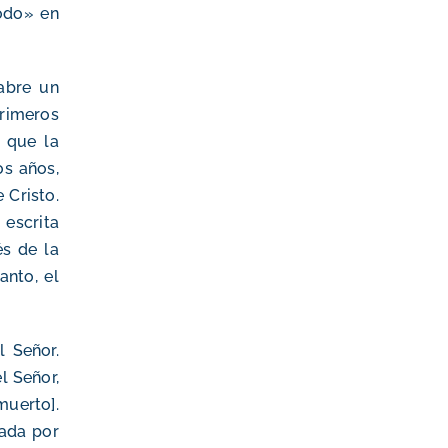
odo» en
abre un
primeros
 que la
os años,
 Cristo.
escrita
s de la
anto, el
 Señor.
l Señor,
uerto].
dada por