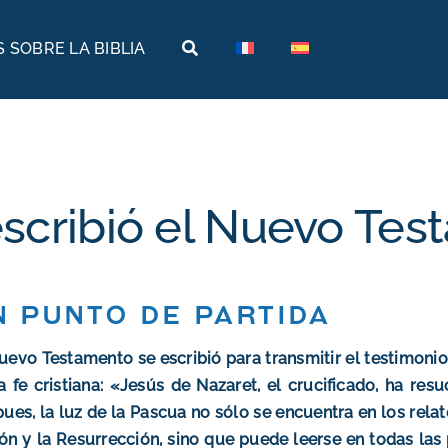
 SOBRE LA BIBLIA
Tierras bíblicas
Viajes bíblicos
Historia
Arabia
Arqueología
Armenia
scribió el Nuevo Te
Geografía
Egipto
Museos bíblicos
Etiopía
n punto de partida
Israel
uevo Testamento se escribió para transmitir el testimonio
Jordania
a fe cristiana: «Jesús de Nazaret, el crucificado, ha resu
pues, la luz de la Pascua no sólo se encuentra en los relat
Turquía
ón y la Resurrección, sino que puede leerse en todas las