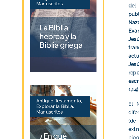
Manuscritos
del
publ
Naza
La Biblia
Evan
hebrea y la
Jesú
Biblia griega
tran
act
Jes
rep
escr
1,14
Antiguo Testamento
,
El 
Explorar la Biblia
,
Manuscritos
dif
(de
extr
¿En qué
biog