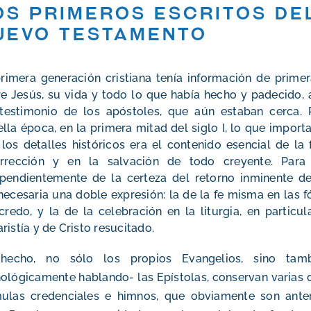
os primeros escritos de
uevo Testamento
rimera generación cristiana tenía información de prim
e Jesús, su vida y todo lo que había hecho y padecido, 
 testimonio de los apóstoles, que aún estaban cerca. 
lla época, en la primera mitad del siglo I, lo que impor
los detalles históricos era el contenido esencial de la 
urrección y en la salvación de todo creyente. Para 
pendientemente de la certeza del retorno inminente de
necesaria una doble expresión: la de la fe misma en las 
credo, y la de la celebración en la liturgia, en particul
ristía y de Cristo resucitado.
hecho, no sólo los propios Evangelios, sino tam
ológicamente hablando- las Epístolas, conservan varias 
mulas credenciales e himnos, que obviamente son anter