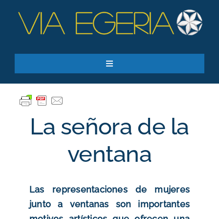
Skip
to
content
Toggle
Navigation
Recursos
Quiero apoyar
La señora de la
SEARCH
FOR:
ventana
Suscríbase a nuestro boletín
Las representaciones de mujeres
junto a ventanas son importantes
motivos artísticos que ofrecen una