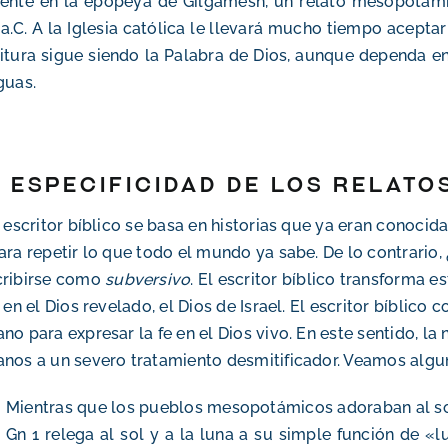
ente en la epopeya de Gilgamesh, un relato mesopotámi
 a.C. A la Iglesia católica le llevará mucho tiempo acep
itura sigue siendo la Palabra de Dios, aunque dependa en
guas.
 especificidad de los relato
l escritor bíblico se basa en historias que ya eran conocid
ara repetir lo que todo el mundo ya sabe. De lo contrario
cribirse como
subversivo
. El escritor bíblico transforma 
e en el Dios revelado, el Dios de Israel. El escritor bíblico 
no para expresar la fe en el Dios vivo. En este sentido, la
nos a un severo tratamiento desmitificador. Veamos algu
Mientras que los pueblos mesopotámicos adoraban al sol 
Gn 1 relega al sol y a la luna a su simple función de 