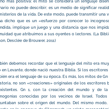
o más positiva: el mito se considera un lenguaje diseñ
nario no puede describir; es un medio de significar reali
misterios de la vida. De este modo, puede transmitir una 
a dicho que es un «esfuerzo por conocer lo incognosci
ndida, implique un juego y una distancia que nos impida
nuidad que atribuimos a sus oyentes o lectores. (La Biblia
on, Desclée de Brouwer, 2011)
ién debemos recordar que el lenguaje del mito era muy 
 en Levante, donde nació nuestra Biblia. Si los escritores
ién era el lenguaje de su época. Es más, los mitos de Gn 
istoria, no son «creaciones» originales de los escritores 
existentes. Gn 1, con la creación del mundo y de la
mogonías conocidas por los vecinos de Israel. Todos
guntaban sobre el origen del mundo. Del mismo modo, e