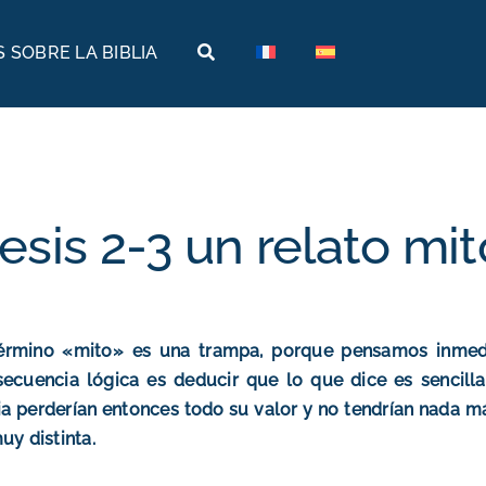
 SOBRE LA BIBLIA
Tierras bíblicas
Viajes bíblicos
Historia
Arabia
Arqueología
Armenia
sis 2-3 un relato mi
Geografía
Egipto
Museos bíblicos
Etiopía
Israel
término «mito» es una trampa, porque pensamos inmedi
ecuencia lógica es deducir que lo que dice es sencilla
Jordania
ia perderían entonces todo su valor y no tendrían nada m
uy distinta.
Turquía