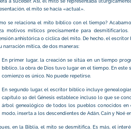
erá a suceder. Así, el mito se representaba litúrgicament
esentación, el mito se hacía «actual».
o se relaciona el mito bíblico con el tiempo? Acabamos
iza motivos míticos precisamente para desmitificarlos.
nsión anhistórica o cíclica del mito. De hecho, el escritor 
u narración mítica, de dos maneras:
En primer lugar, la creación se sitúa en un tiempo progre
bíblico, la obra de Dios tuvo lugar en el tiempo. En este
comienzo es único. No puede repetirse.
En segundo lugar, el escritor bíblico incluye genealogías 
capítulo 10 del Génesis establece incluso lo que se cono
árbol genealógico de todos los pueblos conocidos en e
modo, inserta a los descendientes de Adán, Caín y Noé en 
pues, en la Biblia, el mito se desmitifica. Es más, el inte