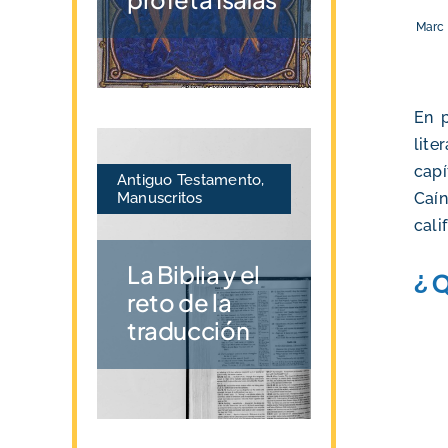
Marc 
En p
lite
capí
Antiguo Testamento
,
Manuscritos
Caín
cali
La Biblia y el
¿
reto de la
traducción