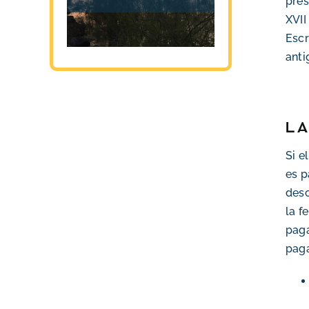
pres
XVII
Escr
anti
La
Si e
es p
des
la f
paga
paga