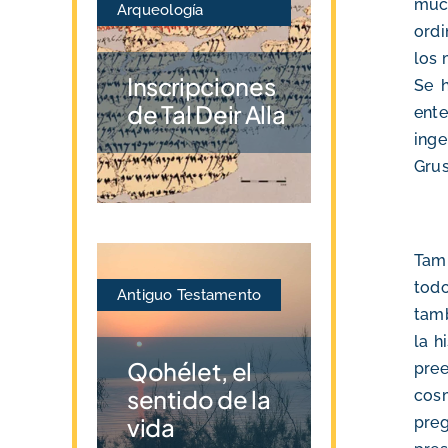
much
Arqueología
ordi
los 
Inscripciones
Se h
de Tal Deir Alla
ente
inge
Grus
Tamb
todo
Antiguo Testamento
tamb
la h
Qohélet, el
pre
sentido de la
cos
vida
pre