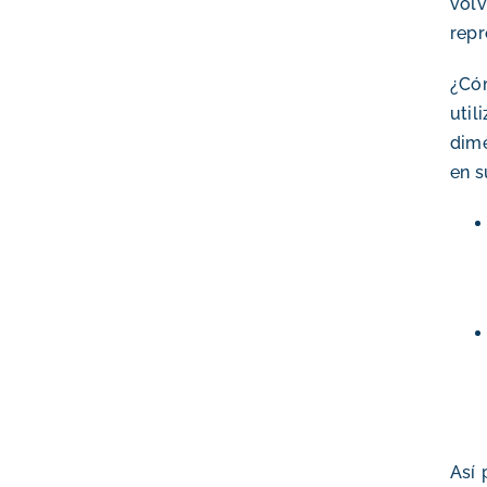
volv
repr
¿Cóm
util
dime
en s
Así 