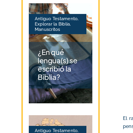
Antiguo Testamento
,
Explorar la Biblia
,
Manuscritos
¿En qué
lengua(s) se
escribió la
Biblia?
El r
pens
Antiguo Testamento
,