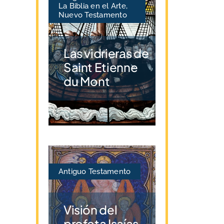
La Biblia en el Arte
,
Nuevo Testamento
Las vidrieras de
Saint Etienne
du Mont
Antiguo Testamento
Visión del
profeta Isaías