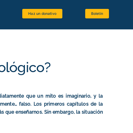
Haz un donativo
Boletín
Espacio estudiantes
Software bíblico
Recursos bibliográficos
tológico?
Lenguas antiguas
Crítica textual
La Biblia y el Magisterio
atamente que un mito es imaginario, y la
mente… falso. Los primeros capítulos de la
ás que enseñarnos. Sin embargo, la situación