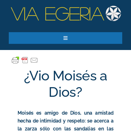
Skip
to
content
Toggle
Navigation
Recursos
Quiero apoyar
¿Vio Moisés a
SEARCH
FOR:
Dios?
Suscríbase a nuestro boletín
Moisés es amigo de Dios, una amistad
hecha de intimidad y respeto: se acerca a
la zarza sólo con las sandalias en las