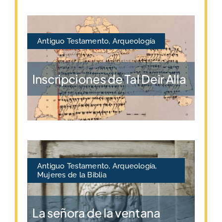
Antiguo Testamento
,
Arqueología
Inscripciones de Tal Deir Alla
Antiguo Testamento
,
Arqueología
,
Mujeres de la Biblia
La señora de la ventana