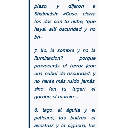
plazo, y dijeron a
Sha[ma]sh: «Cose, cierra
los dos con tu nube, (que
haya) allí oscuridad y no
bri-
7. llo, la sombra y no la
iluminacion?, porque
provocarás el terror [con
una nube] de oscuridad, y
no harás más ruido jamás,
sino (en tu lugar) el
gorrión, el murcie-…
8. lago, el águila y el
pelícano, los buitres, el
avestruz y la cigüeña, los