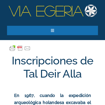
Skip
to
content
Toggle
Navigation
Recursos
Quiero apoyar
Inscripciones de
SEARCH
FOR:
Tal Deir Alla
Suscríbase a nuestro boletín
En 1967, cuando la expedición
arqueológica holandesa excavaba el