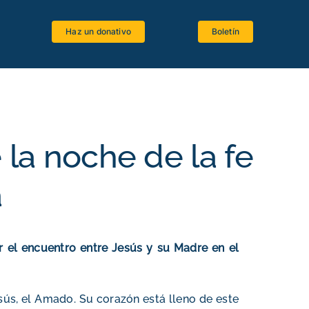
Haz un donativo
Boletín
Espacio estudiantes
Software bíblico
Recursos bibliográficos
la noche de la fe
Lenguas antiguas
a
Crítica textual
La Biblia y el Magisterio
ar el encuentro entre Jesús y su Madre en el
ús, el Amado. Su corazón está lleno de este