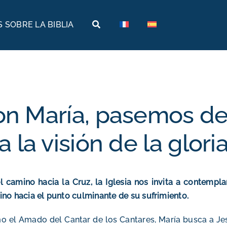
 SOBRE LA BIBLIA
Tierras bíblicas
Viajes bíblicos
Historia
Arabia
Arqueología
Armenia
n María, pasemos de 
Geografía
Egipto
a la visión de la glori
Museos bíblicos
Etiopía
Israel
l camino hacia la Cruz, la Iglesia nos invita a contempl
Jordania
no hacia el punto culminante de su sufrimiento.
Turquía
 el Amado del Cantar de los Cantares, María busca a Jes