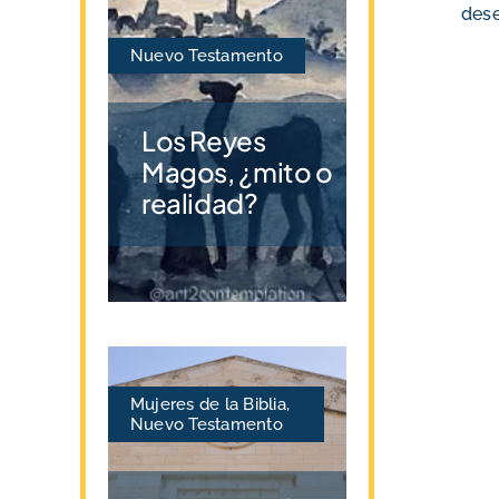
dese
Nuevo Testamento
Los Reyes
Magos, ¿mito o
realidad?
Mujeres de la Biblia
,
Nuevo Testamento