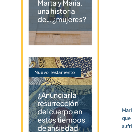
Marta y María,
una historia
de… ¿mujeres?
Nuevo Testamento
¿Anunciar la
resurrección
del cuerpo en
Marí
estos tiempos
que
sufr
de ansiedad