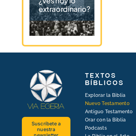
¿Ves hoy lo
extraordinario?
Textos
bíblicos
Explorar la Biblia
Nuevo Testamento
Antiguo Testamento
Orar con la Biblia
Suscríbete a
Podcasts
nuestra
newsletter