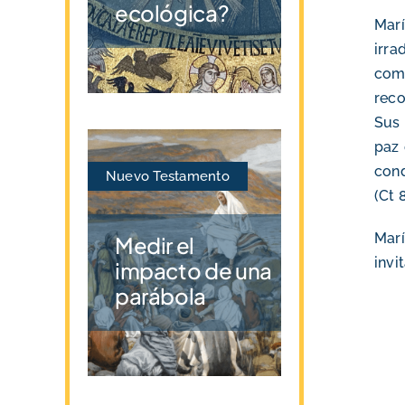
ecológica?
Marí
irra
com
rec
Sus 
paz 
cond
Nuevo Testamento
(Ct 8
Marí
Medir el
invi
impacto de una
parábola