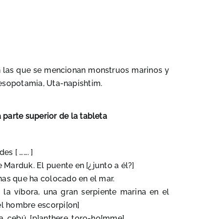
, en las que se mencionan monstruos marinos y
Mesopotamia, Uta-napishtim.
 parte superior de la tableta
des [ ……. ]
 ve Marduk. El puente en [¿junto a él?]
ruinas que ha colocado en el mar.
s; la víbora, una gran serpiente marina en el
 el hombre escorpi[on]
la, cebú, [p]anthere, toro-ho[mme]