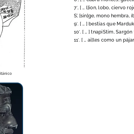
7′, [ … l]ion, lobo, ciervo ro
S’, [sin]ge, mono hembra, 
9′. [ … ] bestias que Mardu
10′. [ … ] tnapiStim,
Sargón
11′. [ … ai]les como un pá
itánico