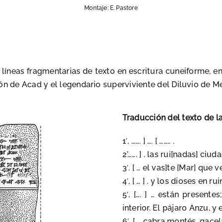
Montaje: E. Pastore
 11 líneas fragmentarias de texto en escritura cuneiforme
gón de Acad
y el legendario superviviente del Diluvio de 
Traducción del texto de la
1′, ……. ] …. [ …….. .
2’……. ] . las rui[nadas] ciuda
3′. [ … el vas]te [Mar] que
4′, [ … ] . y los dioses en 
5′, […. ] … están presente
interior. El pájaro Anzu, y
6′, [ … cabra montés, gace