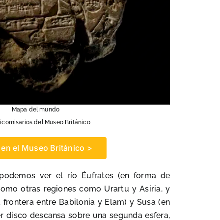
Mapa del mundo
icomisarios del Museo Británico
 en el Museo Británico >
 podemos ver el río Éufrates (en forma de
 como otras regiones como Urartu y Asiria, y
frontera entre Babilonia y Elam) y Susa (en
mer disco descansa sobre una segunda esfera,