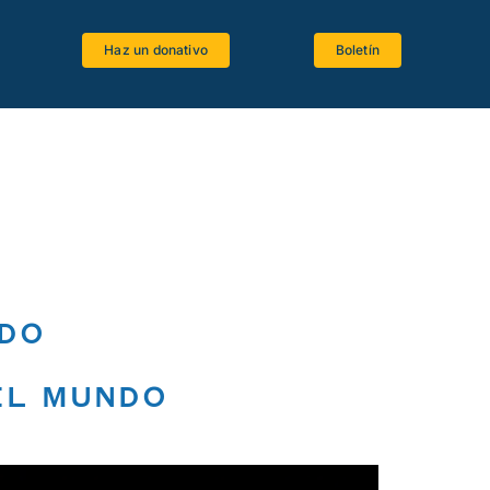
Haz un donativo
Boletín
Espacio estudiantes
Software bíblico
Recursos bibliográficos
Lenguas antiguas
Crítica textual
ndo
La Biblia y el Magisterio
el mundo