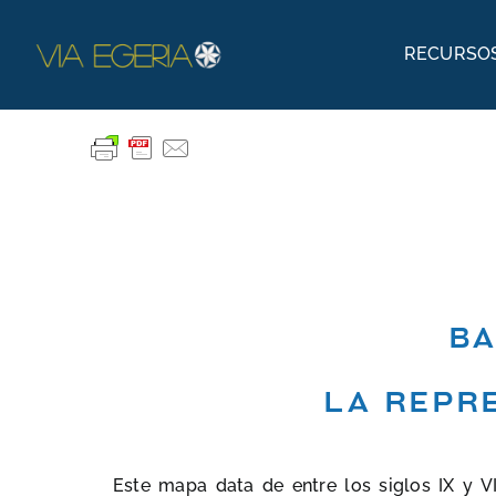
Skip
to
RECURSOS
content
Textos bíblicos
Explorar la Biblia
Antiguo Testamento
Nuevo Testamento
Podcasts
Ba
La Biblia en el Arte
La repr
Este mapa data de entre los siglos IX y V