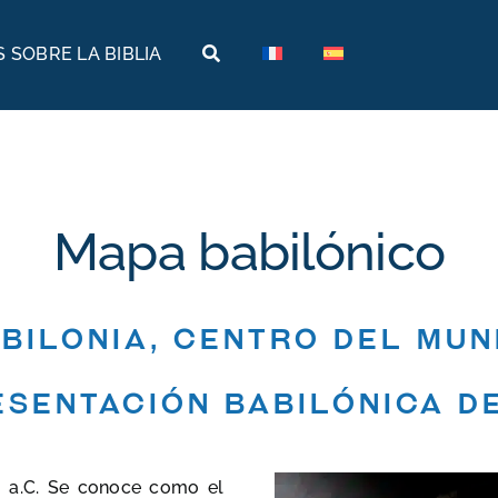
 SOBRE LA BIBLIA
Tierras bíblicas
Viajes bíblicos
Historia
Arabia
Arqueología
Armenia
Mapa babilónico
Geografía
Egipto
Museos bíblicos
Etiopía
bilonia, centro del mu
Israel
esentación babilónica d
Jordania
Turquía
I a.C. Se conoce como el