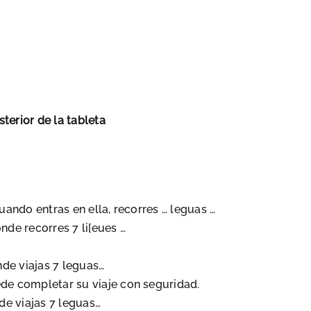
terior de la tableta
cuando entras en ella, recorres … leguas …
onde recorres 7 li[eues …
onde viajas 7 leguas…
ede completar su viaje con seguridad.
nde viajas 7 leguas…