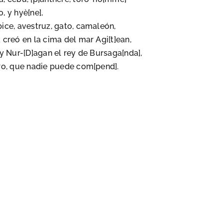
jo, y hyè[ne],
íbice, avestruz, gato, camaleón,
k creó en la cima del mar Agi[t]ean,
y Nur-[D]agan el rey de Bursaga[nda],
jaro, que nadie puede com[pend].