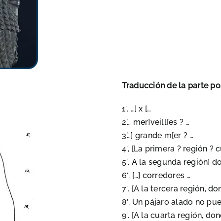
Traducción de la parte pos
1′. …] x […
2’… mer]veill[es ? …
3’…] grande m[er ? …
4′, [La primera ? región ? 
5′. A la segunda región] d
6′. […] corredores …
7′. [A la tercera región, d
8′. Un pájaro alado no pu
9′. [A la cuarta región, do