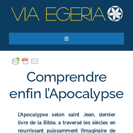
Passer
au
contenu
Toggle
Navigation
Accueil
Ressources
Comprendre
Qui sommes-nous ?
Je donne
enfin l’Apocalypse
RECHERCHER:
L’Apocalypse selon saint Jean, dernier
S’inscrire à la newsletter
livre de la Bible, a traversé les siècles en
nourrissant puissamment l’imaginaire de