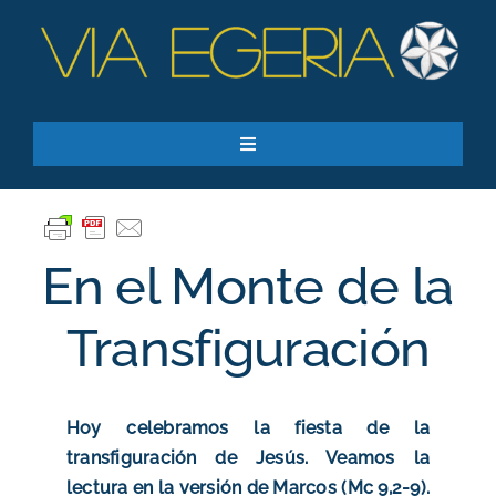
Skip
to
content
Toggle
Navigation
Recursos
Quiero apoyar
En el Monte de la
SEARCH
FOR:
Transfiguración
Suscríbase a nuestro boletín
Hoy celebramos la fiesta de la
transfiguración de Jesús. Veamos la
lectura en la versión de Marcos (Mc 9,2-9).