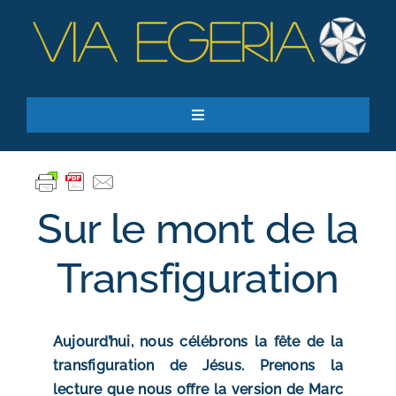
Passer
au
contenu
Toggle
Navigation
Accueil
Ressources
Sur le mont de la
Qui sommes-nous ?
Je donne
Transfiguration
RECHERCHER:
Aujourd’hui, nous célébrons la fête de la
S’inscrire à la newsletter
transfiguration de Jésus. Prenons la
lecture que nous offre la version de Marc