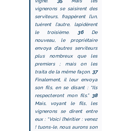
vigne.
35
Mais les
vignerons se saisirent des
serviteurs, frappèrent l’un,
tuèrent l’autre, lapidèrent
le troisième.
36
De
nouveau, le propriétaire
envoya d’autres serviteurs
plus nombreux que les
premiers ; mais on les
traita de la même façon.
37
Finalement, il leur envoya
son fils, en se disant : “Ils
respecteront mon fils.”
38
Mais, voyant le fils, les
vignerons se dirent entre
eux : “Voici l’héritier : venez
! tuons-le, nous aurons son