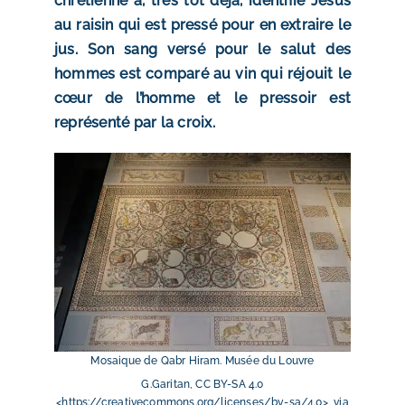
chrétienne a, très tôt déjà, identifié Jésus
au raisin qui est pressé pour en extraire le
jus. Son sang versé pour le salut des
hommes est comparé au vin qui réjouit le
cœur de l’homme et le pressoir est
représenté par la croix.
Mosaique de Qabr Hiram. Musée du Louvre
G.Garitan, CC BY-SA 4.0
<https://creativecommons.org/licenses/by-sa/4.0>, via