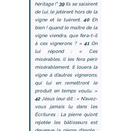
héritage !”
39
Ils se saisirent
de lui, le jetèrent hors de la
vigne et le tuèrent.
40
Eh
bien ! quand le maître de la
vigne viendra, que fera-t-il
à ces vignerons ? »
41
On
lui répond : « Ces
misérables, il les fera périr
misérablement. Il louera la
vigne à d’autres vignerons,
qui lui en remettront le
produit en temps voulu. »
42
Jésus leur dit : « N’avez-
vous jamais lu dans les
Écritures : La pierre qu’ont
rejetée les bâtisseurs est
devenue la pierre d’angle :