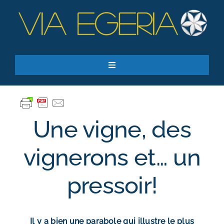
Passer
au
contenu
Toggle
Navigation
Accueil
Ressources
Une vigne, des
Qui sommes-nous ?
Je donne
vignerons et… un
RECHERCHER:
pressoir!
S’inscrire à la newsletter
Il y a bien une parabole qui illustre le plus