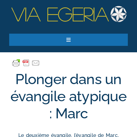
Passer
au
contenu
Toggle
Navigation
Accueil
Ressources
Plonger dans un
Qui sommes-nous ?
Je donne
évangile atypique
RECHERCHER:
: Marc
S’inscrire à la newsletter
Le deuxième évangile, l’évangile de Marc,