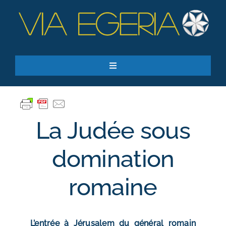
Passer
au
contenu
Toggle
Navigation
Accueil
Ressources
La Judée sous
Qui sommes-nous ?
Je donne
domination
RECHERCHER:
romaine
S’inscrire à la newsletter
L’entrée à Jérusalem du général romain