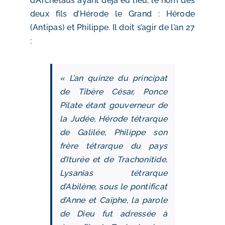
d’Archelaüs ayant déjà eu lieu, le nom des
deux fils d’Hérode le Grand : Hérode
(Antipas) et Philippe. Il doit s’agir de l’an 27
:
« L’an quinze du principat
de Tibère César, Ponce
Pilate étant gouverneur de
la Judée, Hérode tétrarque
de Galilée, Philippe son
frère tétrarque du pays
d’Iturée et de Trachonitide,
Lysanias tétrarque
d’Abilène, sous le pontificat
d’Anne et Caïphe, la parole
de Dieu fut adressée à