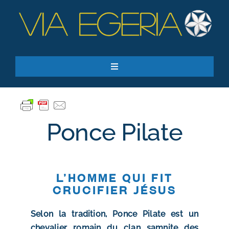
Passer
au
contenu
Toggle
Navigation
Accueil
Ressources
Ponce Pilate
Qui sommes-nous ?
Je donne
RECHERCHER:
L’homme qui fit
crucifier Jésus
S’inscrire à la newsletter
Selon la tradition, Ponce Pilate est un
chevalier romain du clan samnite des