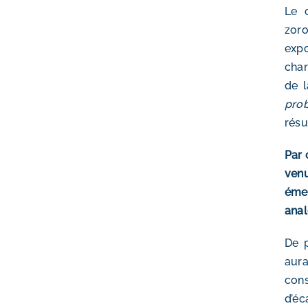
Le c
zoro
expo
char
de l
pro
résu
Par 
venu
émer
anal
De p
aura
cons
d’éc