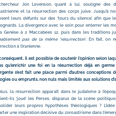
hercheur Jon Levenson, quant à lui, souligne des diff
astrienne et la résurrection des corps juive. Jusqu’à nos
sent leurs défunts sur des ‘tours du silence’, afin que l
ognards. La divergence avec le soin pour enterrer les mor
a Genèse à 2 Maccabées 12, puis dans les traditions jui
bablement pas de la même ‘résurrection’
. En fait, on 
rrection à l’iranienne.
conséquent, il est possible de soutenir l’opinion selon laq
s qu’enrichir une foi en la résurrection déjà en germe
gente s’est fait une place parmi d’autres conceptions d
ogies ou emprunts, non nuls mais limités aux solutions d’a
lus, la résurrection apparaît dans le judaïsme à l’époqu
ient-ils ‘joué’ les Perses, disparus de la scène politique
olider leurs propres hypothèses théologiques ? L’idée
arter une inspiration décisive du zoroastrisme dans l’émerge