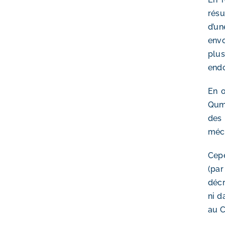
résu
d’un
env
plus
endo
En o
Qumr
des 
méch
Cepe
(par
décr
ni d
au C