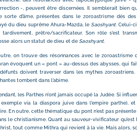
rrection -, peuvent être discernées. Il semblerait bien q
e sorte d’âme, présentes dans le zoroastrisme dès des
oyé du dieu suprême Ahura-Mazda, le
Saoshyant
. Celui-c
 tardivement, prêtre/sacrificateur. Son rôle s’est tran
sse alors un statut de dieu et de
Saoshyant
.
utre, on trouve des résonnances avec le zoroastrisme 
an évoquent un « pont » au-dessus des abysses, qui fai
défunts doivent traverser dans les mythes zoroastriens.
antes tombent dans l’abime.
ndant, les Parthes n’ont jamais occupé la Judée. Si influenc
 exemple via la diaspora juive dans l’empire parthe), e
ire. En outre, cette thématique du pont n’est pas présente
ans le christianisme. Quant au sauveur-vivificateur qu’est
hrist, tout comme Mithra qui revient à la vie. Mais alors, s