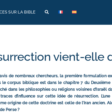
ES SUR LA BIBLE
Terres bibliques
Voyages bibliques
Histoire
Arabie
Archéologie
Arménie
surrection vient-elle d
Géographie
Égypte
Musées de la Bible
Éthiopie
’avis de nombreux chercheurs, la première formulation exp
Israël
 le corpus biblique est dans le chapitre 7 du Deuxième 
ché dans les philosophies ou religions voisines d’Israël da
Jordanie
traces d’influence sur cette idée de résurrection. L’un
e origine de cette doctrine est celle de l’Iran ancien. Alo
Turquie
 de Perse ?