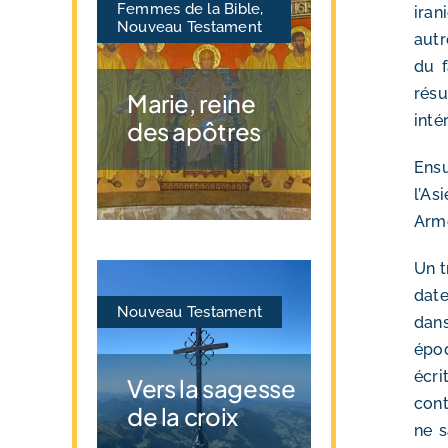
Femmes de la Bible
,
iran
Nouveau Testament
autr
du f
résu
Marie, reine
inté
des apôtres
Ensu
l’As
Armé
Un t
date
Nouveau Testament
dans
époq
écri
Vers la sagesse
cont
de la croix
ne s