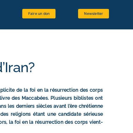
Faire un don
Newsletter
Espace étudiants
Logiciels bibliques
Ressources bibliographiques
’Iran?
Langues anciennes
Critique textuelle
licite de la foi en la résurrection des corps
La Bible et le Magistère
livre des Maccabées. Plusieurs biblistes ont
ns les derniers siècles avant l’ère chrétienne
e des religions étant une candidate sérieuse
rs, la foi en la résurrection des corps vient-