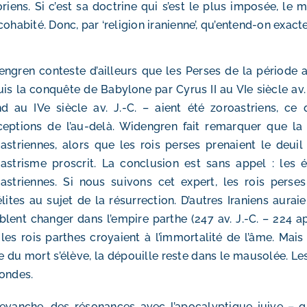
oriens. Si c’est sa doctrine qui s’est le plus imposée, l
cohabité. Donc, par ‘religion iranienne’, qu’entend-on exac
ngren conteste d’ailleurs que les Perses de la période 
is la conquête de Babylone par Cyrus II au VIe siècle av. 
d au IVe siècle av. J.-C. – aient été zoroastriens, c
eptions de l’au-delà. Widengren fait remarquer que la 
astriennes, alors que les rois perses prenaient le deui
astrisme proscrit. La conclusion est sans appel : les 
astriennes. Si nous suivons cet expert, les rois perses
élites au sujet de la résurrection. D’autres Iraniens auraie
lent changer dans l’empire parthe (247 av. J.-C. – 224 ap.
les rois parthes croyaient à l’immortalité de l’âme. Mais 
e du mort s’élève, la dépouille reste dans le mausolée. L
ondes.
evanche, des résonances avec l’apocalyptique juive – qu