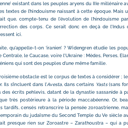
ienne’ existant dans les peuples aryens du IIIe millénaire a
es textes de l’hindouisme naissant à cette époque. Mais u
ait que, compte-tenu de l’évolution de l’hindouisme par 
rrection des corps. Ce serait donc en deçà de l’Indus
ressent ici.
ite, qu’appelle-t-on ‘iranien’ ? Widengren étudie les popu
ie Centrale, le Caucase, voire l’Ukraine : Mèdes, Perses, El
niens qui sont des peuples d’une même famille.
roisième obstacle est le corpus de textes à considérer ; le
r. Ils s’incluent dans l’
Avesta
, dans certains
Yasts
(sans for
 des écrits pehlevis, datant de la dynastie sassanide à part
ue très postérieure à la période maccabéenne. Or, bea
ts tardifs, censés retranscrire la pensée zoroastrienne, 
emporain du judaïsme du Second Temple du Ve siècle av. J.
ait presque rien sur Zoroastre – Zarathoustra – qui a pu