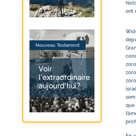
hist
ont 
Wide
depu
Nouveau Testament
Gran
conc
zoro
Voir
zoro
l’extraordinaire
zoro
aujourd’hui?
isra
semb
que 
l’âm
prof
En r