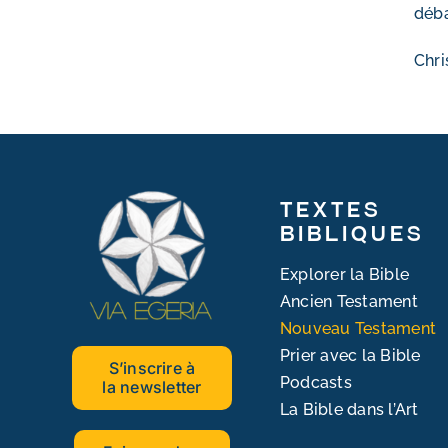
déba
Chri
Textes
bibliques
Explorer la Bible
Ancien Testament
Nouveau Testament
Prier avec la Bible
S’inscrire à
Podcasts
la newsletter
La Bible dans l’Art