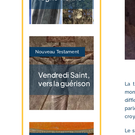
Nouveau Testament
Vendredi Saint,
vers la guérison
La t
mond
diff
parl
croy
Le s