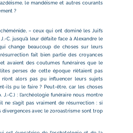
e mazdéisme, le mandéisme et autres courants
tement ?
achéménide, – ceux qui ont dominé les Juifs
J.-C. jusqu’à leur défaite face à Alexandre le
e qui change beaucoup de choses sur leurs
résurrection fait bien partie des croyances
l et avaient des coutumes funéraires que le
élites perses de cette époque n’étaient pas
 n’ont alors pas pu influencer leurs sujets
nt-ils pu le faire ? Peut-être, car les choses
 J.-C.) : l’archéologie funéraire nous montre
il ne s’agit pas vraiment de résurrection : si
es divergences avec le zoroastrisme sont trop
i est évocatrice de l’eschatologie et de la