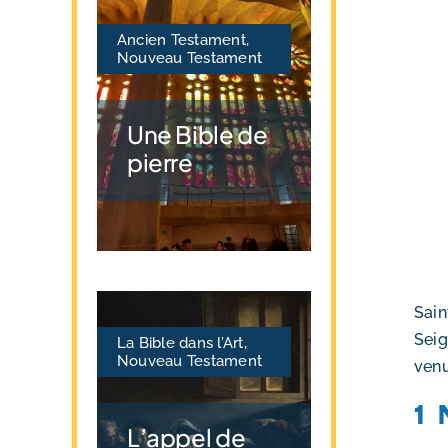
Ancien Testament
,
Nouveau Testament
Une Bible de
pierre
Sain
Seig
La Bible dans l’Art
,
Nouveau Testament
venu
1
L’appel de