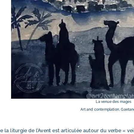
La venue des mages
Art and contemplation, Gaetan
e la liturgie de l’Avent est articulée autour du verbe « v