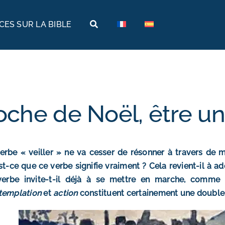
ES SUR LA BIBLE
Terres bibliques
Voyages bibliques
Histoire
Arabie
Archéologie
Arménie
oche de Noël, être un
Géographie
Égypte
Musées de la Bible
Éthiopie
erbe « veiller » ne va cesser de résonner à travers de 
Israël
st-ce que ce verbe signifie vraiment ? Cela revient-il à a
verbe invite-t-il déjà à se mettre en marche, comme 
Jordanie
templation
et
action
constituent certainement une double i
Turquie