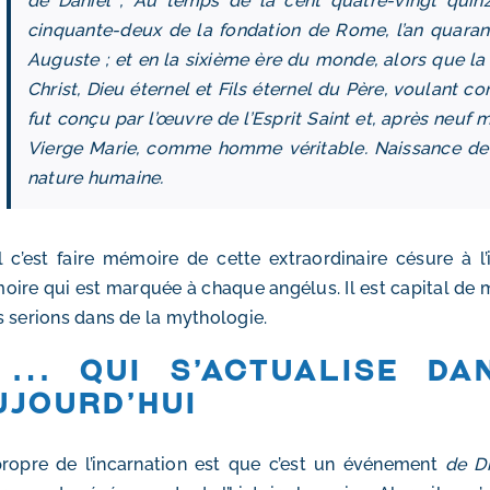
de Daniel ; Au temps de la cent quatre-vingt quin
cinquante-deux de la fondation de Rome, l’an quara
Auguste ; et en la sixième ère du monde, alors que la p
Christ, Dieu éternel et Fils éternel du Père, voulant c
fut conçu par l’œuvre de l’Esprit Saint et, après neuf 
Vierge Marie, comme homme véritable. Naissance de 
nature humaine.
 c’est faire mémoire de cette extraordinaire césure à l’i
ire qui est marquée à chaque angélus. Il est capital de m
 serions dans de la mythologie.
 … qui s’actualise da
ujourd’hui
ropre de l’incarnation est que c’est un événement
de D