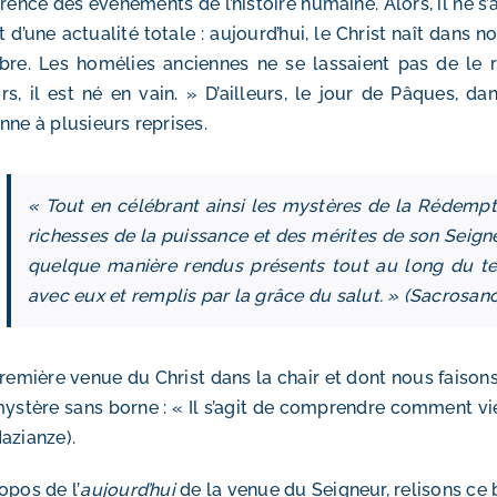
érence des événements de l’histoire humaine. Alors, il ne s’
it d’une actualité totale : aujourd’hui, le Christ naît dans
bre. Les homélies anciennes ne se lassaient pas de le re
s, il est né en vain. » D’ailleurs, le jour de Pâques, dan
nne à plusieurs reprises.
« Tout en célébrant ainsi les mystères de la Rédemptio
richesses de la puissance et des mérites de son Seigne
quelque manière
rendus présents tout au long du te
avec eux et remplis par la grâce du salut. » (
Sacrosan
remière venue du Christ dans la chair et dont nous faiso
ystère sans borne : « Il s’agit de comprendre comment vie
azianze).
opos de l’
aujourd’hui
de la venue du Seigneur, relisons ce