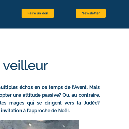
Faire un don
Newsletter
Espace étudiants
Logiciels bibliques
Ressources bibliographiques
 veilleur
Langues anciennes
Critique textuelle
multiples échos en ce temps de l’Avent. Mais
La Bible et le Magistère
dopter une attitude passive? Ou, au contraire,
les mages qui se dirigent vers la Judée?
nvitation à l’approche de Noël.