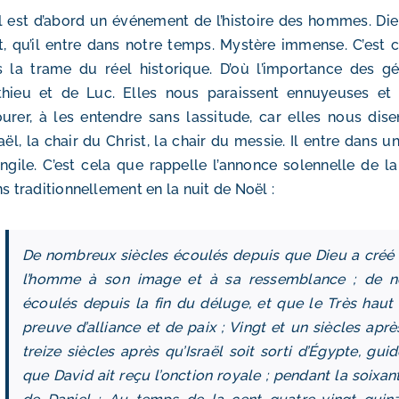
 est d’abord un événement de l’histoire des hommes. Die
t, qu’il entre dans notre temps. Mystère immense. C’est c
 la trame du réel historique. D’où l’importance des g
hieu et de Luc. Elles nous paraissent ennuyeuses et ré
urer, à les entendre sans lassitude, car elles nous dis
raël, la chair du Christ, la chair du messie. Il entre dans u
angile. C’est cela que rappelle l’annonce solennelle de
ns traditionnellement en la nuit de Noël :
De nombreux siècles écoulés depuis que Dieu a créé le c
l’homme à son image et à sa ressemblance ; de n
écoulés depuis la fin du déluge, et que le Très haut 
preuve d’alliance et de paix ; Vingt et un siècles apr
treize siècles après qu’Israël soit sorti d’Égypte, gu
que David ait reçu l’onction royale ; pendant la soix