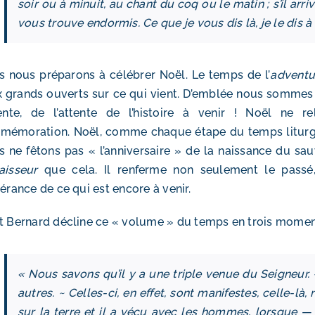
soir ou à minuit, au chant du coq ou le matin ; s’il arrive
vous trouve endormis. Ce que je vous dis là, je le dis à 
 nous préparons à célébrer Noël. Le temps de l’
adventu
 grands ouverts sur ce qui vient. D’emblée nous sommes in
ttente, de l’attente de l’histoire à venir ! Noël ne
émoration. Noël, comme chaque étape du temps liturgiq
 ne fêtons pas « l’anniversaire » de la naissance du sa
aisseur
que cela. Il renferme non seulement le passé,
pérance de ce qui est encore à venir.
t Bernard décline ce « volume » du temps en trois moment
« Nous savons qu’il y a une triple venue du Seigneur. 
autres. ~ Celles-ci, en effet, sont manifestes, celle-là
sur la terre et il a vécu avec les hommes, lorsque