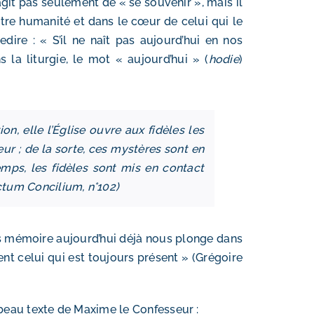
agit pas seulement de « se souvenir », mais il
 notre humanité et dans le cœur de celui qui le
dire : « S’il ne naît pas aujourd’hui en nos
s la liturgie, le mot « aujourd’hui » (
hodie
)
n, elle l’Église ouvre aux fidèles les
ur ; de la sorte, ces mystères sont
en
mps, les fidèles sont mis en contact
ctum Concilium
, n°102)
ns mémoire aujourd’hui déjà nous plonge dans
nt celui qui est toujours présent » (Grégoire
 beau texte de Maxime le Confesseur :