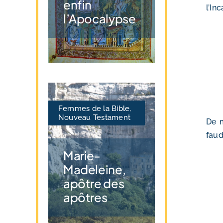
enfin
l’In
l’Apocalypse
Femmes de la Bible
,
Nouveau Testament
De m
faud
Marie-
Madeleine,
apôtre des
apôtres