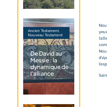
Nous
Ancien Testament
,
yeux
Nouveau Testament
l’a
comm
Nous
De David au
d’
ép
Messie : la
l’es
dynamique de
l’alliance
Sain