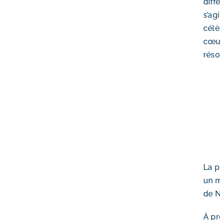
diff
s’ag
célè
cœur
réso
La p
un m
de N
À pr