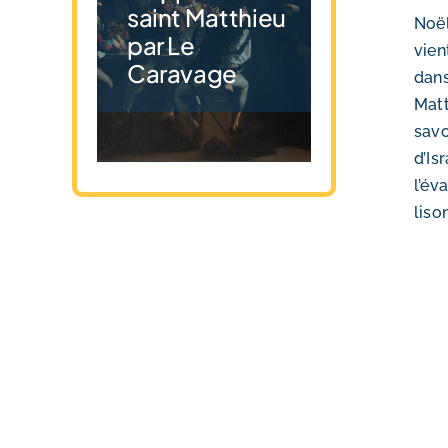
saint Matthieu
Noël
par Le
vien
Caravage
dans
Matt
savo
d’Is
l’év
liso