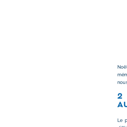
Noël
mémo
nous
2
a
Le p