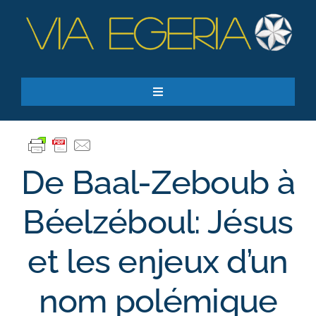
Passer
au
contenu
Toggle
Navigation
Accueil
Ressources
De Baal-Zeboub à
Qui sommes-nous ?
Je donne
Béelzéboul: Jésus
RECHERCHER:
et les enjeux d’un
S’inscrire à la newsletter
nom polémique