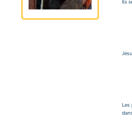
Ils 
Jésu
Les 
dans