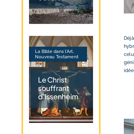
Déjà
hybr
La Bible dans l’Art
,
celu
Nouveau Testament
géni
idée
Le Christ
souffrant
d’Issenheim