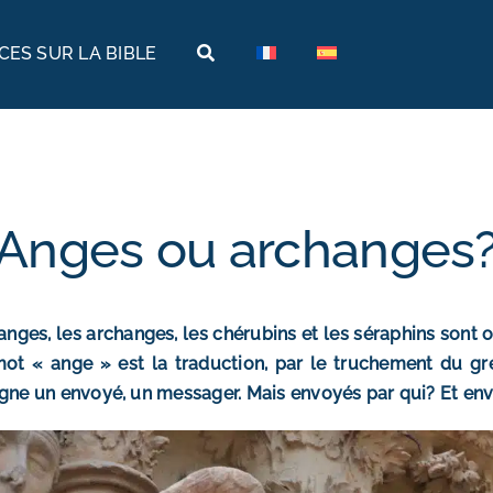
ES SUR LA BIBLE
Terres bibliques
Voyages bibliques
Histoire
Arabie
Archéologie
Arménie
Anges ou archanges
Géographie
Égypte
Musées de la Bible
Éthiopie
anges, les archanges, les chérubins et les séraphins sont 
Israël
ot « ange » est la traduction, par le truchement du gre
gne un envoyé, un messager. Mais envoyés par qui? Et en
Jordanie
Turquie