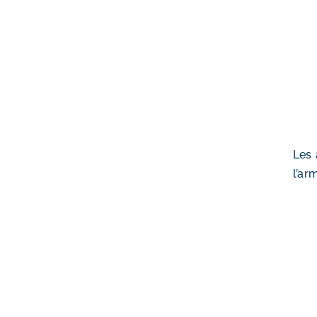
Les 
l’ar