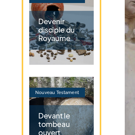
Devenir
disciple du
Royaume
Nouveau Testament
Devant le
tombeau
ouvert