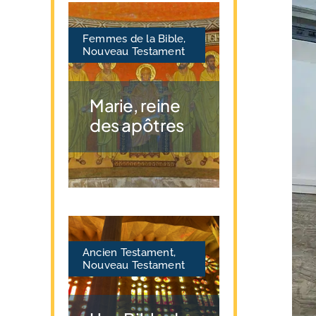
Femmes de la Bible
,
Nouveau Testament
Marie, reine
des apôtres
Ancien Testament
,
Nouveau Testament