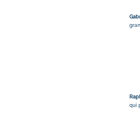
Gabr
gran
Rap
qui 