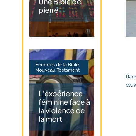
Une Bible de
pierre
Femmes de la Bible
,
Nouveau Testament
Dans
œuvr
L’expérience
féminine face à
la violence de
la mort