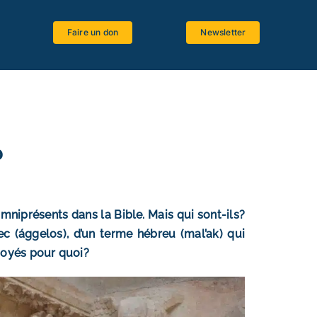
Faire un don
Newsletter
Espace étudiants
Logiciels bibliques
Ressources bibliographiques
?
Langues anciennes
Critique textuelle
omniprésents dans la Bible. Mais qui sont-ils?
La Bible et le Magistère
c (ággelos), d’un terme hébreu (mal’ak) qui
voyés pour quoi?