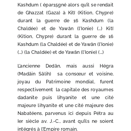
Kashdum ( épar15gné alors qu’il se rendait
de Ghazzat (Gaza) à Kitī (Kition, Chypre)
durant la guerre de 16 Kashdum (la
Chaldée) et de Yawān (l’Ionie) (…) Kitī
(Kition, Chypre) durant la guerre de 16
Kashdum (la Chaldée) et de Yawān (l’Ionie)
(…) (la Chaldée) et de Yawān (l’Ionie) (…)
​L’ancienne Dedân, mais aussi Hégra
(Madâin Sâlih) sa consœur et voisine,
joyau du Patrimoine mondial, furent
respectivement la capitale des royaumes
dadanite puis lihyanite et une cité
majeure lihyanite et une cité majeure des
Nabatéens, parvenus ici depuis Pétra au
Ier siècle av. J.-C., avant qu’ils ne soient
intégrés à l’Empire romain.