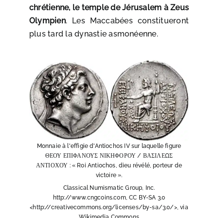
chrétienne, le temple de Jérusalem à Zeus
Olympien
. Les Maccabées constitueront
plus tard la dynastie asmonéenne.
Monnaie à l'effigie d'Antiochos IV sur laquelle figure
ΘΕΟΥ ΕΠΙΦΑΝΟΥΣ ΝΙΚΗΦΟΡΟΥ / ΒΑΣΙΛΕΩΣ
ΑΝΤΙΟΧΟΥ : « Roi Antiochos, dieu révélé, porteur de
victoire ».
Classical Numismatic Group, Inc.
http://www.cngcoins.com, CC BY-SA 3.0
<http://creativecommons.org/licenses/by-sa/3.0/>, via
Wikimedia Commons