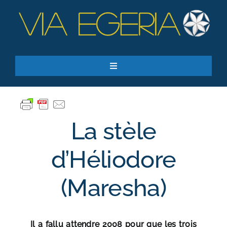
Passer
au
contenu
Toggle
Navigation
Accueil
Ressources
La stèle
Qui sommes-nous ?
Je donne
d’Héliodore
RECHERCHER:
(Maresha)
S’inscrire à la newsletter
Il a fallu attendre 2008 pour que les trois