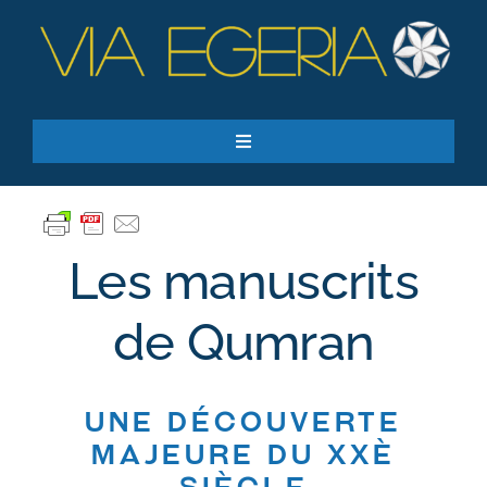
Passer
au
contenu
Toggle
Navigation
Accueil
Ressources
Les manuscrits
Qui sommes-nous ?
Je donne
de Qumran
RECHERCHER:
Une découverte
S’inscrire à la newsletter
majeure du XXè
siècle