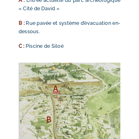
A :
Entrée actuelle du parc archéologique
« Cité de David »
B :
Rue pavée et système d’évacuation en-
dessous.
C :
Piscine de Siloé