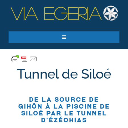
Passer
au
contenu
Toggle
Navigation
Accueil
Ressources
Tunnel de Siloé
Qui sommes-nous ?
Je donne
RECHERCHER:
De la source de
Gihôn à la piscine de
Siloé par le tunnel
S’inscrire à la newsletter
d’Ézéchias