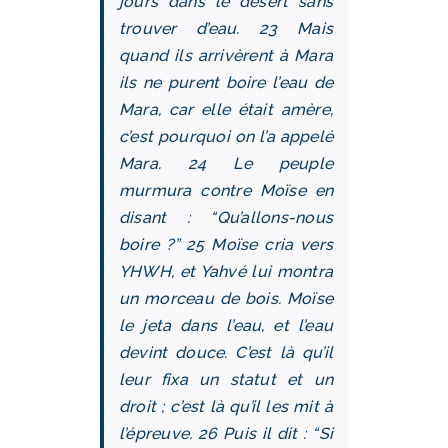
jours dans le désert sans
trouver d’eau. 23 Mais
quand ils arrivèrent à Mara
ils ne purent boire l’eau de
Mara, car elle était amère,
c’est pourquoi on l’a appelé
Mara. 24 Le peuple
murmura contre Moïse en
disant : “Qu’allons-nous
boire ?” 25 Moïse cria vers
YHWH, et Yahvé lui montra
un morceau de bois. Moïse
le jeta dans l’eau, et l’eau
devint douce. C’est là qu’il
leur fixa un statut et un
droit ; c’est là qu’il les mit à
l’épreuve. 26 Puis il dit : “Si