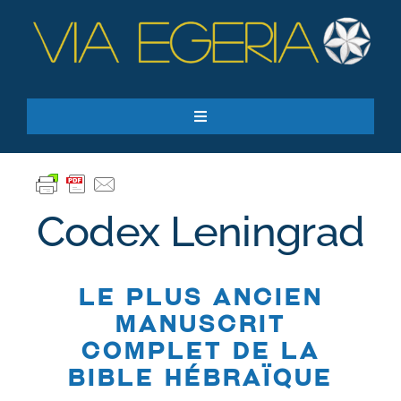
Passer
au
contenu
Toggle
Navigation
Accueil
Ressources
Codex Leningrad
Qui sommes-nous ?
Je donne
Le plus ancien
RECHERCHER:
manuscrit
complet de la
S’inscrire à la newsletter
bible hébraïque