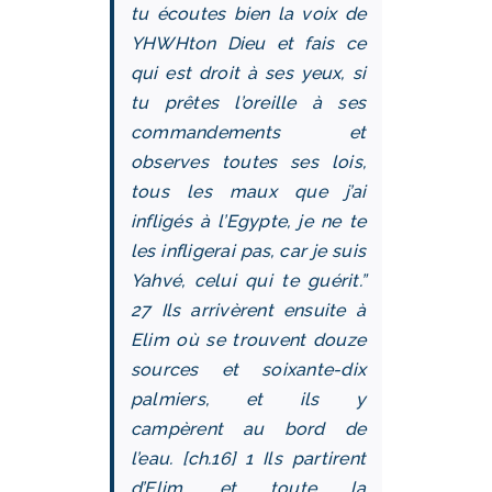
tu écoutes bien la voix de
YHWHton Dieu et fais ce
qui est droit à ses yeux, si
tu prêtes l’oreille à ses
commandements et
observes toutes ses lois,
tous les maux que j’ai
infligés à l’Egypte, je ne te
les infligerai pas, car je suis
Yahvé, celui qui te guérit.”
27 Ils arrivèrent ensuite à
Elim où se trouvent douze
sources et soixante-dix
palmiers, et ils y
campèrent au bord de
l’eau. [ch.16] 1 Ils partirent
d’Elim, et toute la