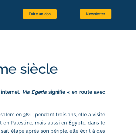
Faire un don
Newsletter
Espace étudiants
Logiciels bibliques
Ressources bibliographiques
me siècle
Langues anciennes
Critique textuelle
 internet.
Via Egeria
signifie « en route avec
La Bible et le Magistère
alem en 381 ; pendant trois ans, elle a visité
t en Palestine, mais aussi en Égypte, dans le
isait étape après son périple, elle écrit à des