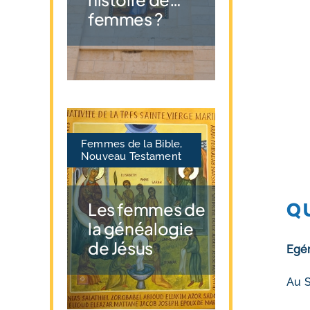
femmes ?
Femmes de la Bible
,
Nouveau Testament
Les femmes de
Q
la généalogie
de Jésus
Egér
Au S