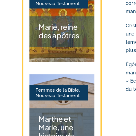
corr
Nouveau Testament
mani
Marie, reine
C’es
des apôtres
une 
témo
plus
Égér
manu
« Ec
du t
Femmes de la Bible
,
Nouveau Testament
Marthe et
Marie, une
histoire de…