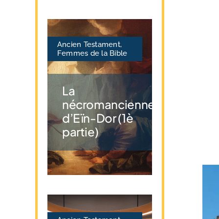
Ancien Testament
,
Femmes de la Bible
La
nécromancienne
d’Eïn-Dor (1è
partie)