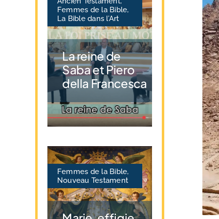
Ancien Testament
,
Femmes de la Bible
,
La Bible dans l’Art
La reine de
Saba et Piero
della Francesca
Femmes de la Bible
,
Nouveau Testament
Marie, effigie