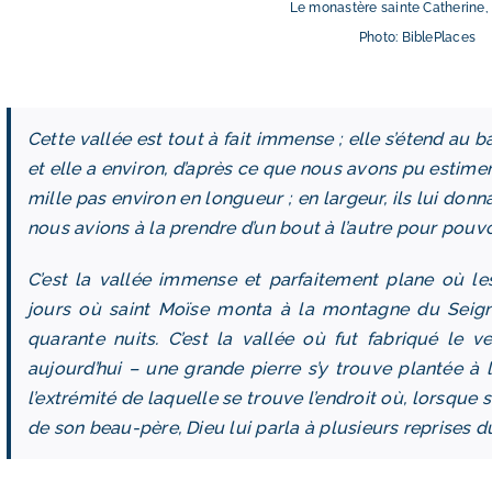
Le monastère sainte Catherine, 
Photo: BiblePlaces
Cette vallée est tout à fait immense ; elle s’étend au
et elle a environ, d’après ce que nous avons pu estimer à
mille pas environ en longueur ; en largeur, ils lui donn
nous avions à la prendre d’un bout à l’autre pour pou
C’est la vallée immense et parfaitement plane où les 
jours où saint Moïse monta à la montagne du Seign
quarante nuits. C’est la vallée où fut fabriqué le v
aujourd’hui – une grande pierre s’y trouve plantée à l
l’extrémité de laquelle se trouve l’endroit où, lorsque 
de son beau-père, Dieu lui parla à plusieurs reprises d