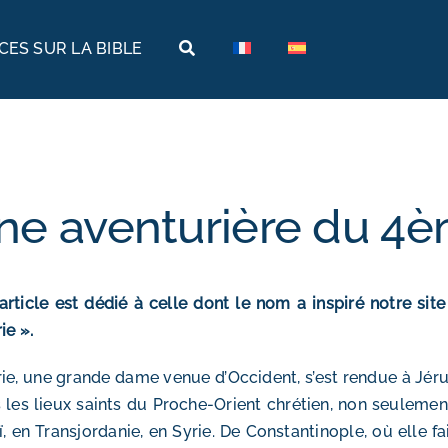
ES SUR LA BIBLE
Terres bibliques
Voyages bibliques
Histoire
Arabie
Archéologie
Arménie
une aventurière du 4è
Géographie
Égypte
Musées de la Bible
Éthiopie
article est dédié à celle dont le nom a inspiré notre site
Israël
ie ».
Jordanie
ie, une grande dame venue d’Occident, s’est rendue à Jérus
 les lieux saints du Proche-Orient chrétien, non seulemen
Turquie
ï, en Transjordanie, en Syrie. De Constantinople, où elle fa