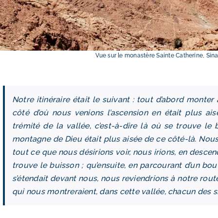
Vue sur le monastère Sainte Catherine, Sina
Notre itinéraire était le suivant : tout d’abord monter
à
côté d’où nous venions l’ascension en était plus ais
trémité de la vallée, c’est-à-dire là où se trouve le
montagne de Dieu était plus aisée de ce côté-là. Nou
tout ce que nous désirions voir, nous irions, en desce
trouve le buisson ; qu’ensuite, en parcourant d’un bout
s’étendait devant nous, nous reviendrions à notre ro
qui nous montreraient, dans cette vallée, chacun des si