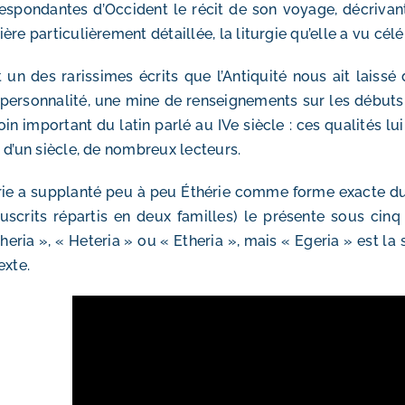
espondantes d’Occident le récit de son voyage, décrivant t
ère particulièrement détaillée, la liturgie qu’elle a vu cé
t un des rarissimes écrits que l’Antiquité nous ait laiss
personnalité, une mine de renseignements sur les débuts
in important du latin parlé au IVe siècle : ces qualités lu
 d’un siècle, de nombreux lecteurs.
ie a supplanté peu à peu Éthérie comme forme exacte du no
scrits répartis en deux familles) le présente sous cinq f
heria », « Heteria » ou « Etheria », mais « Egeria » est la
exte.