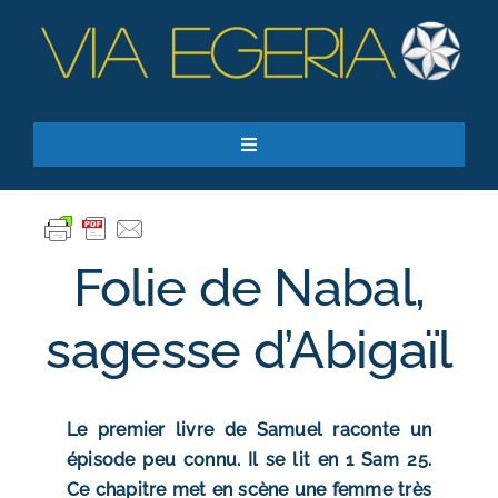
Passer
au
contenu
Toggle
Navigation
Accueil
Ressources
Folie de Nabal,
Qui sommes-nous ?
Je donne
sagesse d’Abigaïl
RECHERCHER:
Le premier livre de Samuel raconte un
S’inscrire à la newsletter
épisode peu connu. Il se lit en 1 Sam 25.
Ce chapitre met en scène une femme très