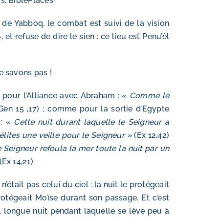
s: BiblePlaces
é de Yabboq, le combat est suivi de la vision
et refuse de dire le sien : ce lieu est Penu’èl
le savons pas !
 pour l’Alliance avec Abraham : «
Comme le
Gen 15 ,17) ; comme pour la sortie d’Egypte
 : «
Cette nuit durant laquelle le Seigneur a
aélites une veille pour le Seigneur »
(Ex 12,42)
 Seigneur refoula la mer toute la nuit par un
(Ex 14,21)
’était pas celui du ciel : la nuit le protégeait
otégeait Moïse durant son passage. Et c’est
, longue nuit pendant laquelle se lève peu à