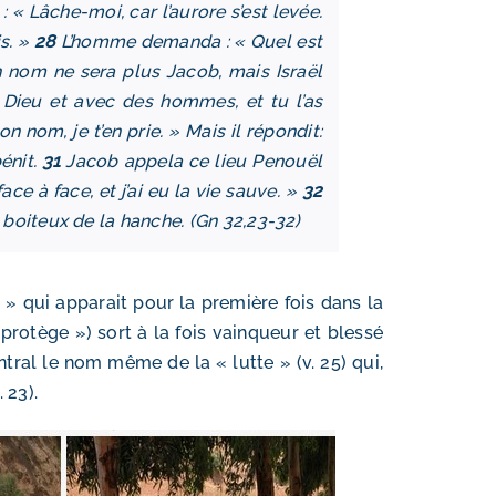
 « Lâche-moi, car l’aurore s’est levée.
is. »
28
L’homme demanda : « Quel est
on nom ne sera plus Jacob, mais Israël
ec Dieu et avec des hommes, et tu l’as
 nom, je t’en prie. » Mais il répondit:
énit.
31
Jacob appela ce lieu Penouël
 face à face, et j’ai eu la vie sauve. »
32
ta boiteux de la hanche. (Gn 32,23-32)
 » qui apparait pour la première fois dans la
 protège ») sort à la fois vainqueur et blessé
ral le nom même de la « lutte » (v. 25) qui,
 23).