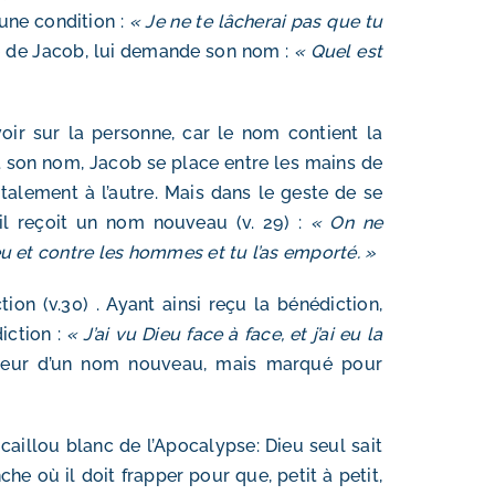
 une condition :
« Je ne te lâcherai pas que tu
de de Jacob, lui demande son nom :
« Quel est
ir sur la personne, car le nom contient la
ant son nom, Jacob se place entre les mains de
otalement à l’autre. Mais dans le geste de se
il reçoit un nom nouveau (v. 29) :
« On ne
ieu et contre les hommes et tu l’as emporté. »
ion (v.30) . Ayant ainsi reçu la bénédiction,
iction :
« J’ai vu Dieu face à face, et j’ai eu la
orteur d’un nom nouveau, mais marqué pour
caillou blanc de l’Apocalypse: Dieu seul sait
che où il doit frapper pour que, petit à petit,