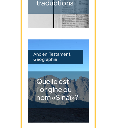
traductions
Ancien Testament
,
Géographie
Quelle est
l’origine du
nom «Sinaï»?