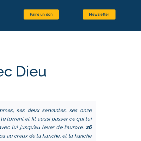
Faire un don
Newsletter
Espace étudiants
Logiciels bibliques
Ressources bibliographiques
ec Dieu
Langues anciennes
Critique textuelle
La Bible et le Magistère
emmes, ses deux servantes, ses onze
 le torrent et fit aussi passer ce qui lui
vec lui jusqu’au lever de l’aurore.
26
ppa au creux de la hanche, et la hanche