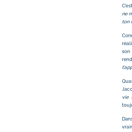
C’es
ne m
ton 
Conn
réal
son 
rend
t’ap
Quan
Jaco
vie 
touj
Dans
vrai