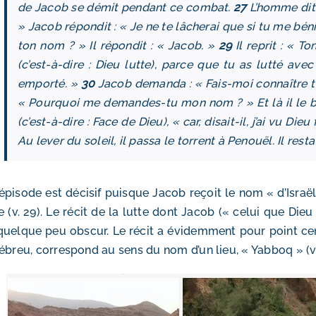
de Jacob se démit pendant ce combat.
27
L’homme dit :
» Jacob répondit : « Je ne te lâcherai que si tu me bén
ton nom ? » Il répondit : « Jacob. »
29
Il reprit : « T
(c’est-à-dire : Dieu lutte), parce que tu as lutté av
emporté. »
30
Jacob demanda : « Fais-moi connaître ton
« Pourquoi me demandes-tu mon nom ? » Et là il le b
(c’est-à-dire : Face de Dieu), « car, disait-il, j’ai vu Dieu
Au lever du soleil, il passa le torrent à Penouël. Il res
épisode est décisif puisque Jacob reçoit le nom « d’Israël
e (v. 29). Le récit de la lutte dont Jacob (« celui que Dieu
quelque peu obscur. Le récit a évidemment pour point cent
ébreu, correspond au sens du nom d’un lieu, « Yabboq » (v.