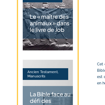
Le « maître des
animaux » dans
le livre de Job
Cet 
Bibl
Ancien Testament
,
Manuscrits
est 
en h
La Bible face au
défi des