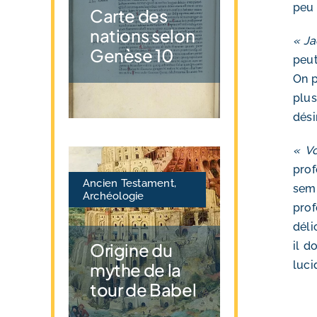
peu 
Carte des
nations selon
« Ja
Genèse 10
peut
On p
plu
dési
« Vo
prof
Ancien Testament
,
semb
Archéologie
prof
déli
Origine du
il d
luci
mythe de la
tour de Babel