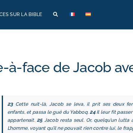
ES SUR LA BIBLE
Terres bibliques
Voyages bibliques
Histoire
Arabie
Archéologie
Arménie
e-à-face de Jacob av
Géographie
Égypte
Musées de la Bible
Éthiopie
Israël
23
Cette nuit-là, Jacob se leva, il prit ses deux f
Jordanie
enfants, et passa le gué du Yabboq.
24
Il leur fit passer
appartenait.
25
Jacob resta seul. Or, quelqu’un lutta a
Turquie
L’homme, voyant qu’il ne pouvait rien contre lui, le fra