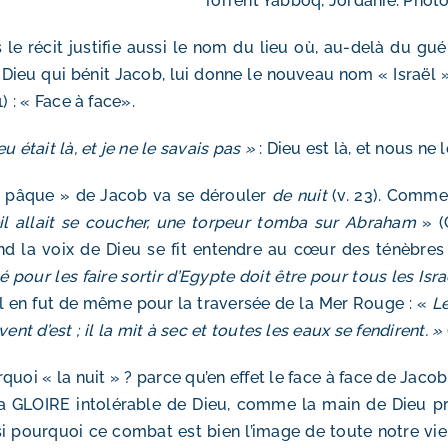
Torrent Yabboq, Jordanie. Photo
 le récit justifie aussi le nom du lieu où, au-delà du gu
 Dieu qui bénit Jacob, lui donne le nouveau nom « Israël », 
1) : « Face à face».
eu était là, et je ne le savais pas »
: Dieu est là, et nous ne 
 pâque » de Jacob va se dérouler
de nuit
(v. 23). Comme
il allait se coucher, une torpeur tomba sur Abraham
» (
d la voix de Dieu se fit entendre au cœur des ténèbres
lé pour les faire sortir d’Egypte doit être pour tous les Isr
 il en fut de même pour la traversée de la Mer Rouge : «
Le
 vent d’est ; il la mit à sec et toutes les eaux se fendirent. »
quoi « la nuit » ? parce qu’en effet le face à face de Jacob n
a GLOIRE intolérable de Dieu, comme la main de Dieu pr
i pourquoi ce combat est bien l’image de toute notre vie