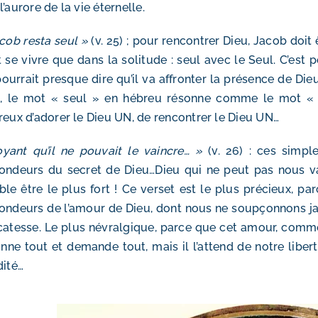
l’aurore de la vie éternelle.
cob resta seul »
(v. 25) ; pour rencontrer Dieu, Jacob doit
 se vivre que dans la solitude : seul avec le Seul. C’est 
ourrait presque dire qu’il va affronter la présence de Die
s, le mot « seul » en hébreu résonne comme le mot « u
reux d’adorer le Dieu UN, de rencontrer le Dieu UN…
yant qu’il ne pouvait le vaincre… »
(v. 26) : ces simpl
ondeurs du secret de Dieu…Dieu qui ne peut pas nous va
le être le plus fort ! Ce verset est le plus précieux, p
ondeurs de l’amour de Dieu, dont nous ne soupçonnons ja
catesse. Le plus névralgique, parce que cet amour, comme 
onne tout et demande tout, mais il l’attend de notre liber
dité…