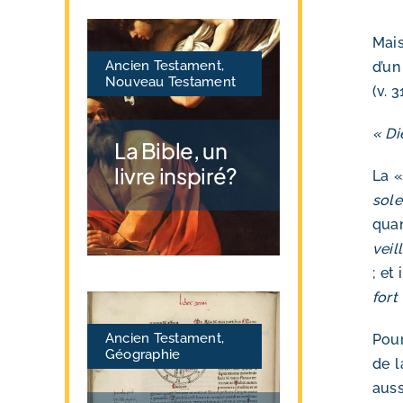
Mais
Ancien Testament
,
d’un
Nouveau Testament
(v. 3
« Di
La Bible, un
livre inspiré?
La «
sole
quan
veil
; et
fort
Ancien Testament
,
Pour
Géographie
de l
auss