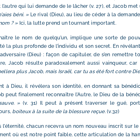
t l’autre qui lui demande de le lâcher (v. 27), et Jacob met
’aies béni. »
Le rival (Dieu), au lieu de céder à la deman
nom ? »
Ici, la lutte prend un tournant important.
aître le nom de quelqu’un, implique une sorte de pouvo
ité la plus profonde de l’individu et son secret. En révél
adversaire (Dieu) : façon de capituler, de s’en remettre t
re, Jacob résulte paradoxalement aussi vainqueur, car 
pellera plus Jacob, mais Israël, car tu as été fort contre D
t à Dieu, il révélera son identité, en donnant sa bénédict
b peut finalement reconnaître l’Autre, le Dieu de la bénéd
sauve. »
(v. 31) Il peut à présent traverser le gué, p
ours,
boiteux à la suite de la blessure reçue.
(v.32)
 l’éternité, chacun recevra un nom nouveau inscrit sur le 
ment où est notre point faible, cette articulation de la han