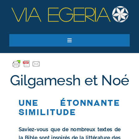
Passer
au
contenu
Toggle
Navigation
Accueil
Ressources
Gilgamesh et Noé
Qui sommes-nous ?
Je donne
Une étonnante
RECHERCHER:
similitude
S’inscrire à la newsletter
Saviez-vous que de nombreux textes de
la Bible sont inspirés de la littérature des