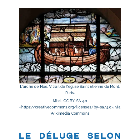
L'arche de Noé. Vitrail de l'église Saint Etienne du Mont,
Paris.
Mbzt, CC BY-SA 4.0
<https://creativecommons.org/licenses/by-sa/4.0>, via
Wikimedia Commons
Le déluge selon