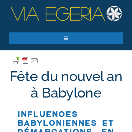
Passer
au
contenu
Toggle
Navigation
Accueil
Ressources
Fête du nouvel an
Qui sommes-nous ?
Je donne
à Babylone
RECHERCHER:
Influences
S’inscrire à la newsletter
babyloniennes et
démarcations en