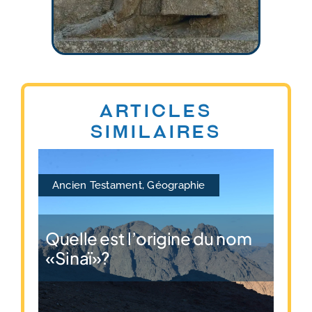
Articles
similaires
Ancien Testament
,
Géographie
Quelle est l’origine du nom
«Sinaï»?