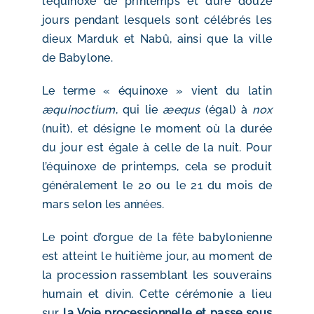
l’équinoxe de printemps et dure douze
jours pendant lesquels sont célébrés les
dieux Marduk et Nabû, ainsi que la ville
de Babylone.
Le terme « équinoxe » vient du latin
æquinoctium
, qui lie
æequs
(égal) à
nox
(nuit), et désigne le moment où la durée
du jour est égale à celle de la nuit. Pour
l’équinoxe de printemps, cela se produit
généralement le 20 ou le 21 du mois de
mars selon les années.
Le point d’orgue de la fête babylonienne
est atteint le huitième jour, au moment de
la procession rassemblant les souverains
humain et divin. Cette cérémonie a lieu
sur
la Voie processionnelle et passe sous